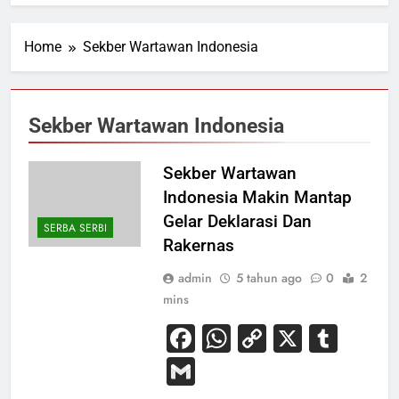
Home
Sekber Wartawan Indonesia
Sekber Wartawan Indonesia
Sekber Wartawan
Indonesia Makin Mantap
Gelar Deklarasi Dan
SERBA SERBI
Rakernas
admin
5 tahun ago
0
2
mins
Facebook
WhatsApp
Copy
X
Tum
Link
Gmail