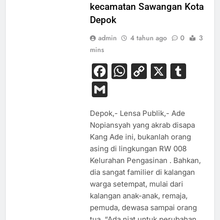
kecamatan Sawangan Kota
Depok
admin
4 tahun ago
0
3
mins
Facebook
WhatsApp
Copy
X
Tum
Link
Gmail
Depok,- Lensa Publik,- Ade
Nopiansyah yang akrab disapa
Kang Ade ini, bukanlah orang
asing di lingkungan RW 008
Kelurahan Pengasinan . Bahkan,
dia sangat familier di kalangan
warga setempat, mulai dari
kalangan anak-anak, remaja,
pemuda, dewasa sampai orang
tua. “Ada niat untuk perubahan,