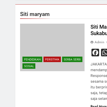
Siti maryam
Siti M
Sukab
Admin
F
PENDIDIKAN
PERISTIWA
SERBA SERBI
JAKARTA l
SOSIAL
mendampi
Response
sesama s
itu berpr
saja, teta
saja sel
Read More