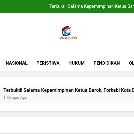
Terbukti! Selama Kepemimpinan Ketua Bar
ORADO Kabupaten Bogor Diben
PT Tirta Asasta Depok Kembali Raih Anugrah Tranfo
UIN Jakarta Lepas 4951 Mahasiswa KKN,
Terbukti! Selama Kepemimpinan Ketua Bar
NASIONAL
PERISTIWA
HUKUM
PENDIDIKAN
O
ORADO Kabupaten Bogor Diben
PT Tirta Asasta Depok Kembali Raih Anugrah Tranfo
rbukti! Selama Kepemimpinan Ketua Barok, Forkabi Kota Depo
inggu Ago