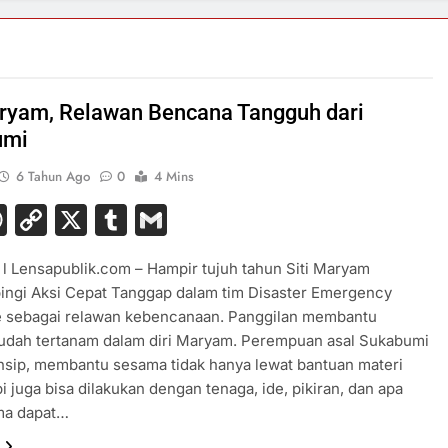
aryam, Relawan Bencana Tangguh dari
umi
6 Tahun Ago
0
4 Mins
acebook
WhatsApp
Copy
X
Tumblr
Gmail
Link
 Lensapublik.com – Hampir tujuh tahun Siti Maryam
ngi Aksi Cepat Tanggap dalam tim Disaster Emergency
 sebagai relawan kebencanaan. Panggilan membantu
udah tertanam dalam diri Maryam. Perempuan asal Sukabumi
insip, membantu sesama tidak hanya lewat bantuan materi
pi juga bisa dilakukan dengan tenaga, ide, pikiran, dan apa
ama dapat…