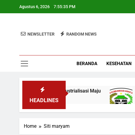
Skip
Agustus 6, 2026
7:55:35 PM
to
content
NEWSLETTER
RANDOM NEWS
BERANDA
KESEHATAN
KKN, Wamen: Optimis Industrialisasi Maju
Te
3 M
HEADLINES
Home
Siti maryam