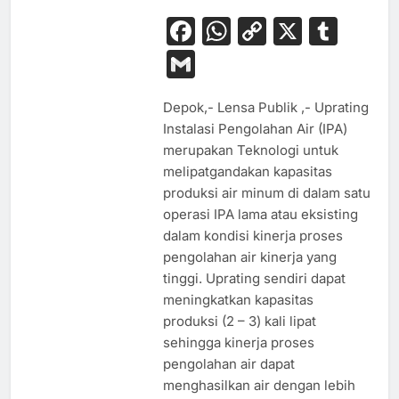
Facebook
WhatsApp
Copy
X
Tum
Link
Gmail
Depok,- Lensa Publik ,- Uprating
Instalasi Pengolahan Air (IPA)
merupakan Teknologi untuk
melipatgandakan kapasitas
produksi air minum di dalam satu
operasi IPA lama atau eksisting
dalam kondisi kinerja proses
pengolahan air kinerja yang
tinggi. Uprating sendiri dapat
meningkatkan kapasitas
produksi (2 – 3) kali lipat
sehingga kinerja proses
pengolahan air dapat
menghasilkan air dengan lebih