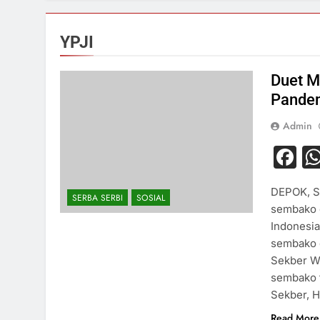
YPJI
Duet M
Pande
Admin
F
DEPOK, S
SERBA SERBI
SOSIAL
sembako d
Indonesia
sembako d
Sekber W
sembako 
Sekber, 
Read More