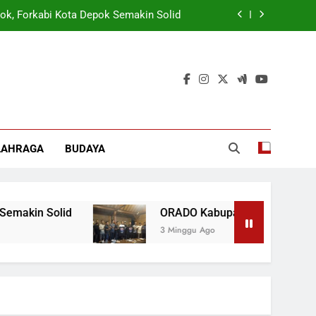
ok, Forkabi Kota Depok Semakin Solid
tuk Tangkal Stigma “Judol Tertinggi”
rmasi Korporasi Dan Tata Kelola BUMD
 Wamen: Optimis Industrialisasi Maju
ok, Forkabi Kota Depok Semakin Solid
LAHRAGA
BUDAYA
tuk Tangkal Stigma “Judol Tertinggi”
rmasi Korporasi Dan Tata Kelola BUMD
makin Solid
ORADO Kabupaten Bogor Dibentuk 
3 Minggu Ago