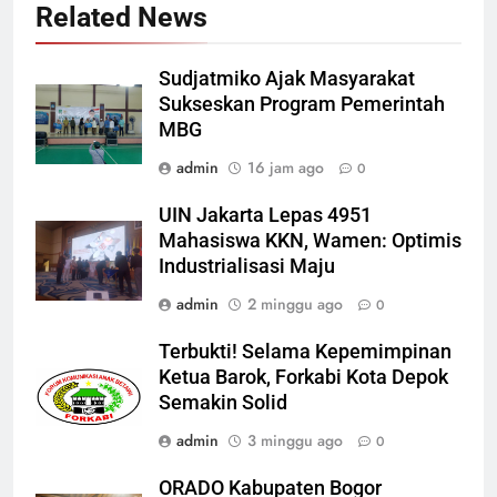
Related News
Sudjatmiko Ajak Masyarakat
Sukseskan Program Pemerintah
MBG
admin
16 jam ago
0
UIN Jakarta Lepas 4951
Mahasiswa KKN, Wamen: Optimis
Industrialisasi Maju
admin
2 minggu ago
0
Terbukti! Selama Kepemimpinan
Ketua Barok, Forkabi Kota Depok
Semakin Solid
admin
3 minggu ago
0
ORADO Kabupaten Bogor