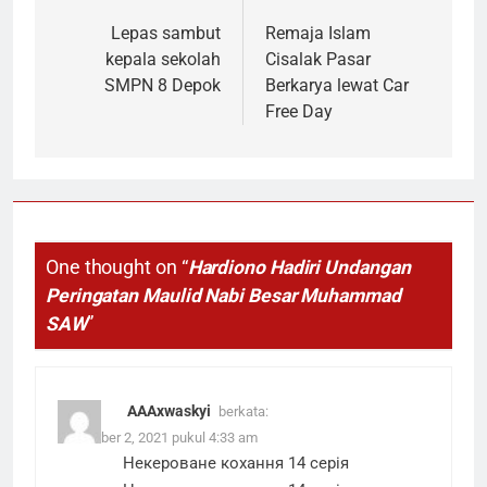
pos
Lepas sambut
Remaja Islam
kepala sekolah
Cisalak Pasar
SMPN 8 Depok
Berkarya lewat Car
Free Day
One thought on “
Hardiono Hadiri Undangan
Peringatan Maulid Nabi Besar Muhammad
SAW
”
АААxwaskyi
berkata:
November 2, 2021 pukul 4:33 am
Некероване кохання 14 серія