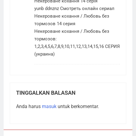
Некероване кохання 14 серія
yunb ddnznz Смотреть онлайн сериал
Некероване кохання / Любовь без
тормозов 14 серия
Некероване кохання / Любовь без
тормозов:
1,2,3,4,5,6,7,8,9,10,11,12,13,14,15,16 СЕРИЯ
(украина)
TINGGALKAN BALASAN
Anda harus
masuk
untuk berkomentar.