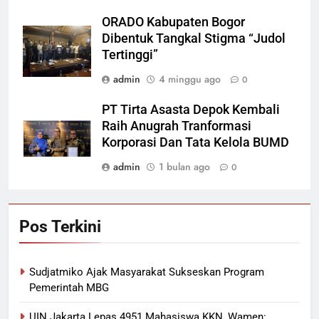
ORADO Kabupaten Bogor
Dibentuk Tangkal Stigma “Judol
Tertinggi”
admin
4 minggu ago
0
PT Tirta Asasta Depok Kembali
Raih Anugrah Tranformasi
Korporasi Dan Tata Kelola BUMD
admin
1 bulan ago
0
Pos Terkini
Sudjatmiko Ajak Masyarakat Sukseskan Program
Pemerintah MBG
UIN Jakarta Lepas 4951 Mahasiswa KKN, Wamen: