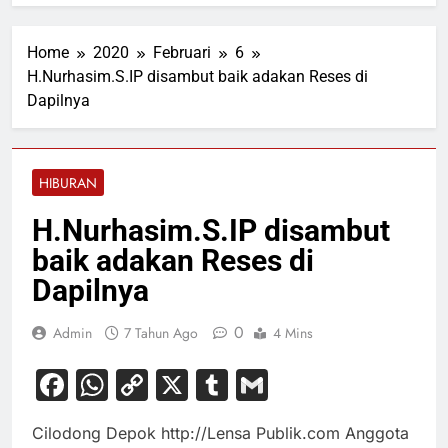
Home
2020
Februari
6
H.Nurhasim.S.IP disambut baik adakan Reses di
Dapilnya
HIBURAN
H.Nurhasim.S.IP disambut
baik adakan Reses di
Dapilnya
0
Admin
7 Tahun Ago
4 Mins
Facebook
WhatsApp
Copy
X
Tumblr
Gmail
Link
Cilodong Depok http://Lensa Publik.com Anggota