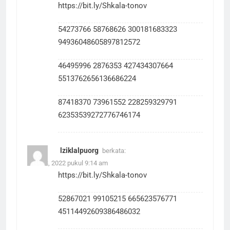
https://bit.ly/Shkala-tonov
54273766 58768626 300181683323
94936048605897812572
46495996 2876353 427434307664
5513762656136686224
87418370 73961552 228259329791
62353539272776746174
lziklalpuorg
berkata:
Juni 13, 2022 pukul 9:14 am
https://bit.ly/Shkala-tonov
52867021 99105215 665623576771
45114492609386486032