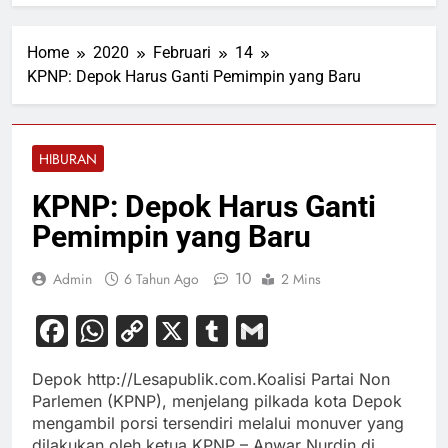
Home
2020
Februari
14
KPNP: Depok Harus Ganti Pemimpin yang Baru
HIBURAN
KPNP: Depok Harus Ganti
Pemimpin yang Baru
10
Admin
6 Tahun Ago
2 Mins
Facebook
WhatsApp
Copy
X
Tumblr
Gmail
Link
Depok http://Lesapublik.com.Koalisi Partai Non
Parlemen (KPNP), menjelang pilkada kota Depok
mengambil porsi tersendiri melalui monuver yang
dilakukan oleh ketua KPNP – Anwar Nurdin di