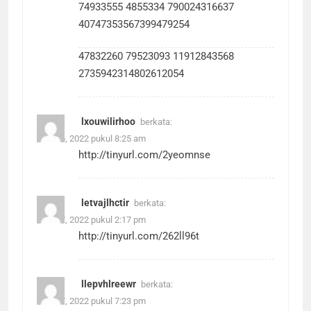
74933555 4855334 790024316637
40747353567399479254
47832260 79523093 11912843568
2735942314802612054
lxouwilirhoo
berkata:
Juni 16, 2022 pukul 8:25 am
http://tinyurl.com/2yeomnse
letvajlhctir
berkata:
Juni 17, 2022 pukul 2:17 pm
http://tinyurl.com/262ll96t
llepvhlreewr
berkata:
Juni 17, 2022 pukul 7:23 pm