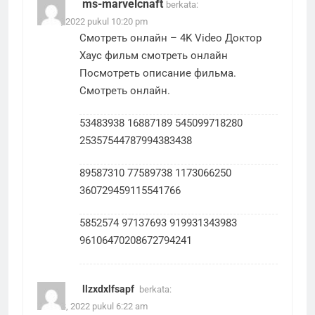
ms-marvelcnaft
berkata:
Juni 3, 2022 pukul 10:20 pm
Смотреть онлайн – 4K Video
Доктор
Хаус фильм смотреть онлайн
Посмотреть описание фильма.
Смотреть онлайн.
53483938 16887189 545099718280
25357544787994383438
89587310 77589738 1173066250
360729459115541766
5852574 97137693 919931343983
96106470208672794241
llzxdxlfsapf
berkata:
Juni 13, 2022 pukul 6:22 am