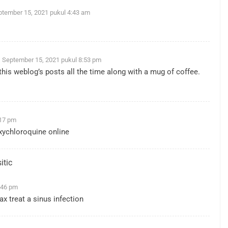
ptember 15, 2021 pukul 4:43 am
September 15, 2021 pukul 8:53 pm
this weblog’s posts all the time along with a mug of coffee.
:17 pm
xychloroquine online
itic
:46 pm
ax treat a sinus infection