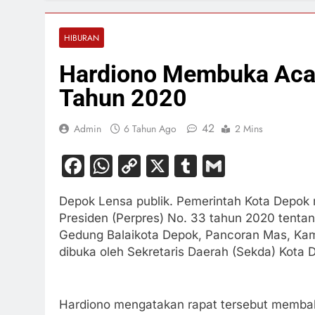
HIBURAN
Hardiono Membuka Acara
Tahun 2020
42
Admin
6 Tahun Ago
2 Mins
Facebook
WhatsApp
Copy
X
Tumblr
Gmail
Link
Depok Lensa publik. Pemerintah Kota Depok m
Presiden (Perpres) No. 33 tahun 2020 tentan
Gedung Balaikota Depok, Pancoran Mas, Kam
dibuka oleh Sekretaris Daerah (Sekda) Kota 
Hardiono mengatakan rapat tersebut memba