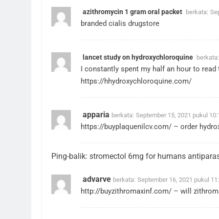
azithromycin 1 gram oral packet
berkata:
Se
branded cialis drugstore
lancet study on hydroxychloroquine
berkata:
I constantly spent my half an hour to read 
https://hhydroxychloroquine.com/
apparia
berkata:
September 15, 2021 pukul 10
https://buyplaquenilcv.com/
– order hydro
Ping-balik:
stromectol 6mg for humans antiparas
advarve
berkata:
September 16, 2021 pukul 11
http://buyzithromaxinf.com/
– will zithrom