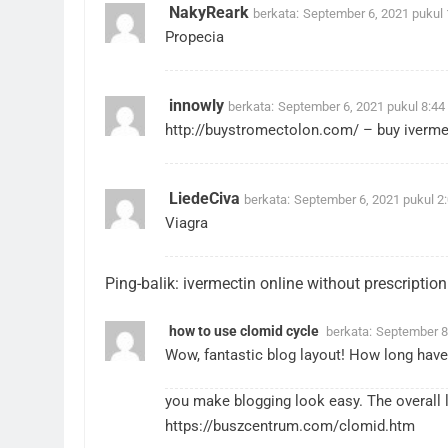
NakyReark
berkata:
September 6, 2021 pukul
Propecia
innowly
berkata:
September 6, 2021 pukul 8:44
http://buystromectolon.com/
– buy iverme
LiedeCiva
berkata:
September 6, 2021 pukul 2
Viagra
Ping-balik:
ivermectin online without prescription
how to use clomid cycle
berkata:
September 8
Wow, fantastic blog layout! How long have
you make blogging look easy. The overall l
https://buszcentrum.com/clomid.htm