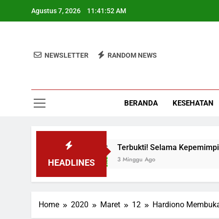
Skip
Agustus 7, 2026
11:41:53 AM
to
content
NEWSLETTER
RANDOM NEWS
BERANDA
KESEHATAN
Maju
Terbukti! Selama Kepemimpinan Ketua Ba
3 Minggu Ago
HEADLINES
Home
2020
Maret
12
Hardiono Membuka 