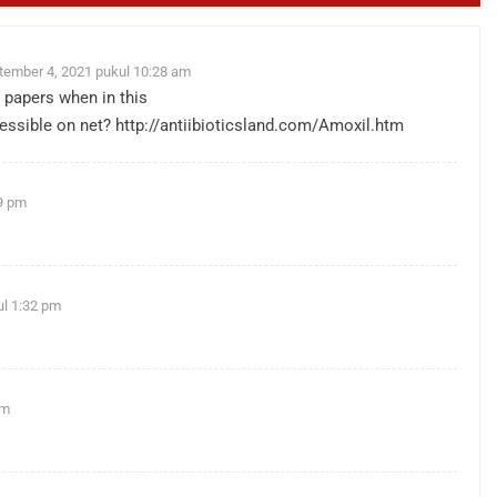
tember 4, 2021 pukul 10:28 am
 papers when in this
cessible on net?
http://antiibioticsland.com/Amoxil.htm
9 pm
ul 1:32 pm
am