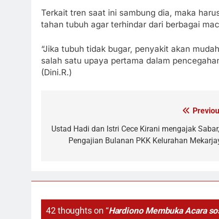
Terkait tren saat ini sambung dia, maka har
tahan tubuh agar terhindar dari berbagai ma
“Jika tubuh tidak bugar, penyakit akan muda
salah satu upaya pertama dalam pencegahan
(Dini.R.)
Previou
Navigasi
pos
Ustad Hadi dan Istri Cece Kirani mengajak Sabar,
Pengajian Bulanan PKK Kelurahan Mekarja
42 thoughts on “
Hardiono Membuka Acara sos