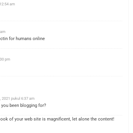
 12:54 am
 am
ctin for humans online
:00 pm
, 2021 pukul 6:37 am
 you been blogging for?
ook of your web site is magnificent, let alone the content!