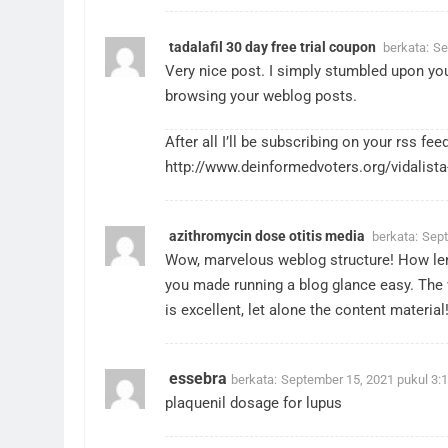
tadalafil 30 day free trial coupon
berkata:
Se
Very nice post. I simply stumbled upon you
browsing your weblog posts.
After all I’ll be subscribing on your rss f
http://www.deinformedvoters.org/vidalista
azithromycin dose otitis media
berkata:
Sept
Wow, marvelous weblog structure! How len
you made running a blog glance easy. The 
is excellent, let alone the content material
essebra
berkata:
September 15, 2021 pukul 3:
plaquenil dosage for lupus