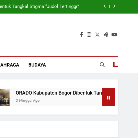
tuk Tangkal Stigma “Judol Tertinggi”
rmasi Korporasi Dan Tata Kelola BUMD
 Wamen: Optimis Industrialisasi Maju
ok, Forkabi Kota Depok Semakin Solid
tuk Tangkal Stigma “Judol Tertinggi”
LAHRAGA
BUDAYA
rmasi Korporasi Dan Tata Kelola BUMD
O Kabupaten Bogor Dibentuk Tangkal Stigma “Judol Tertinggi
ggu Ago