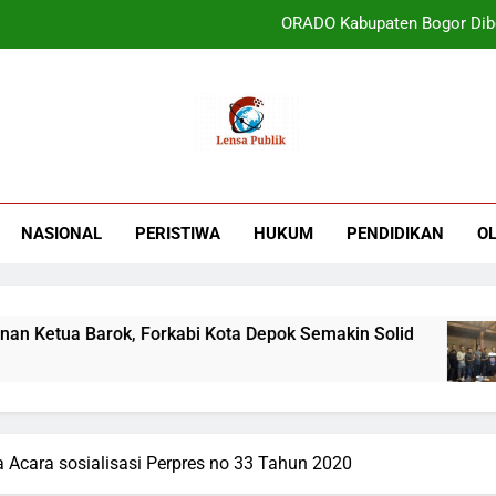
ORADO Kabupaten Bogor Diben
PT Tirta Asasta Depok Kembali Raih Anugrah Tranfo
UIN Jakarta Lepas 4951 Mahasiswa KKN,
Terbukti! Selama Kepemimpinan Ketua Bar
ORADO Kabupaten Bogor Diben
NASIONAL
PERISTIWA
HUKUM
PENDIDIKAN
O
PT Tirta Asasta Depok Kembali Raih Anugrah Tranfo
rok, Forkabi Kota Depok Semakin Solid
ORAD
3 Min
Acara sosialisasi Perpres no 33 Tahun 2020