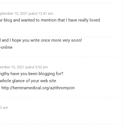
ptember 10, 2021 pukul 12:41 am
r blog and wanted to mention that I have really loved
eed and I hope you write once more very soon!
-online
ember 10, 2021 pukul 3:52 pm
gthy have you been blogging for?
whole glance of your web site
!
http://herreramedical.org/azithromycin
12 am