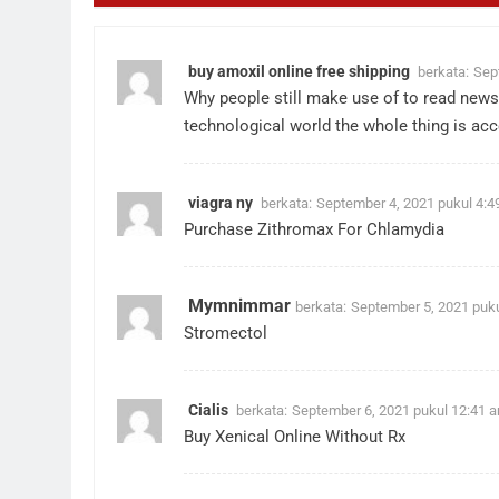
buy amoxil online free shipping
berkata:
Sep
Why people still make use of to read news
technological world the whole thing is ac
viagra ny
berkata:
September 4, 2021 pukul 4:4
Purchase Zithromax For Chlamydia
Mymnimmar
berkata:
September 5, 2021 puk
Stromectol
Cialis
berkata:
September 6, 2021 pukul 12:41 
Buy Xenical Online Without Rx