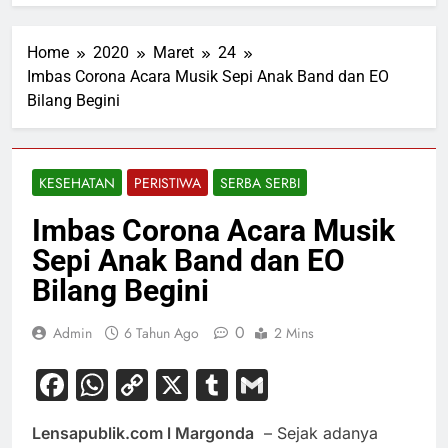
Home
2020
Maret
24
Imbas Corona Acara Musik Sepi Anak Band dan EO
Bilang Begini
KESEHATAN
PERISTIWA
SERBA SERBI
Imbas Corona Acara Musik
Sepi Anak Band dan EO
Bilang Begini
0
Admin
6 Tahun Ago
2 Mins
Facebook
WhatsApp
Copy
X
Tumblr
Gmail
Link
Lensapublik.com l Margonda
–
Sejak adanya