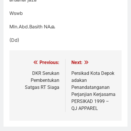
Wswb
Mln.Abd.Basith NA🙏
(Dd)
Previous:
Next:
Navigasi
pos
DKR Serukan
Persikad Kota Depok
Pembentukan
adakan
Satgas RT Siaga
Penandatanganan
Perjanjian Kerjasama
PERSIKAD 1999 –
QJ APPAREL