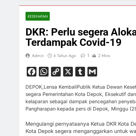
KESEHATAN
DKR: Perlu segera Alo
Terdampak Covid-19
1
Admin
6 Tahun Ago
2 Mins
Facebook
WhatsApp
Copy
X
Tumblr
Gmail
Link
DEPOK,Lensa KembaliPublik Ketua Dewan Keseh
segera Pemerintahan Kota Depok, Eksekutif dan
kelaparan sebagai dampak pencegahan penyebar
Pangharapan kepada pers di Depok, Minggu (29
Mengulangi pernyataanya Ketua DKR Kota De
Kota Depok segera menganggarkan untuk warg