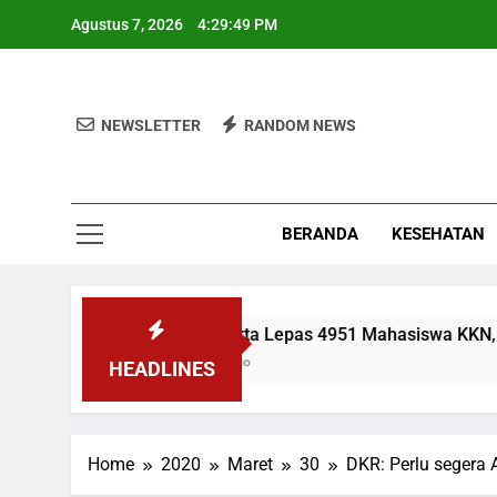
Skip
Agustus 7, 2026
4:29:50 PM
to
content
NEWSLETTER
RANDOM NEWS
BERANDA
KESEHATAN
UIN Jakarta Lepas 4951 Mahasiswa KKN, Wamen: 
1 Minggu Ago
HEADLINES
Home
2020
Maret
30
DKR: Perlu segera