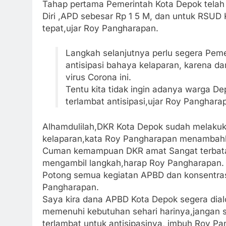
Tahap pertama Pemerintah Kota Depok telah
Diri ,APD sebesar Rp 1 5 M, dan untuk RSUD 
tepat,ujar Roy Pangharapan.
Langkah selanjutnya perlu segera Pem
antisipasi bahaya kelaparan, karena
virus Corona ini.
Tentu kita tidak ingin adanya warga D
terlambat antisipasi,ujar Roy Panghara
Alhamdulilah,DKR Kota Depok sudah melakuka
kelaparan,kata Roy Pangharapan menambah
Cuman kemampuan DKR amat Sangat terbatas,
mengambil langkah,harap Roy Pangharapan.
Potong semua kegiatan APBD dan konsentra
Pangharapan.
Saya kira dana APBD Kota Depok segera dia
memenuhi kebutuhan sehari harinya,jangan 
terlambat untuk antisipasinya, imbuh Roy P