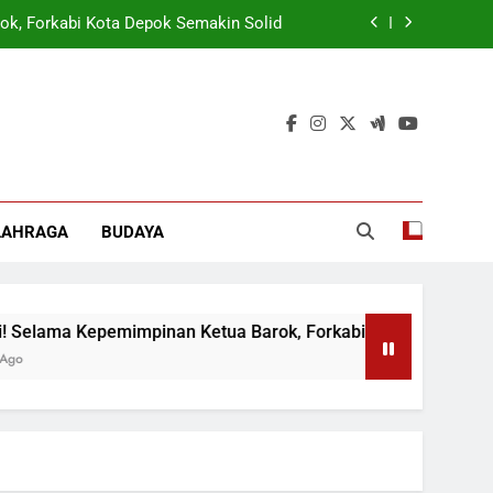
ok, Forkabi Kota Depok Semakin Solid
tuk Tangkal Stigma “Judol Tertinggi”
t Sukseskan Program Pemerintah MBG
 Wamen: Optimis Industrialisasi Maju
ok, Forkabi Kota Depok Semakin Solid
LAHRAGA
BUDAYA
tuk Tangkal Stigma “Judol Tertinggi”
ama Kepemimpinan Ketua Barok, Forkabi Kota Depok Semakin S