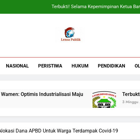
Terbukti! Selama Kepemimpinan Ketua Bar
ORADO Kabupaten Bogor Diben
Sudjatmiko Ajak Masyaraka
UIN Jakarta Lepas 4951 Mahasiswa KKN,
Terbukti! Selama Kepemimpinan Ketua Bar
NASIONAL
PERISTIWA
HUKUM
PENDIDIKAN
O
ORADO Kabupaten Bogor Diben
Optimis Industrialisasi Maju
Terbukti! Sel
3 Minggu Ago
 Alokasi Dana APBD Untuk Warga Terdampak Covid-19