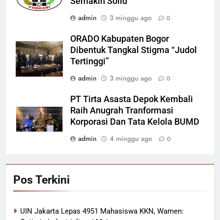
Semakin Solid
admin
3 minggu ago
0
ORADO Kabupaten Bogor
Dibentuk Tangkal Stigma “Judol
Tertinggi”
admin
3 minggu ago
0
PT Tirta Asasta Depok Kembali
Raih Anugrah Tranformasi
Korporasi Dan Tata Kelola BUMD
admin
4 minggu ago
0
Pos Terkini
UIN Jakarta Lepas 4951 Mahasiswa KKN, Wamen: