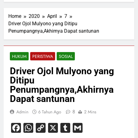
Home
2020
April
7
Driver Ojol Mulyono yang Ditipu
Penumpangnya,Akhirnya Dapat santunan
HUKUM
PERISTIWA
SOSIAL
Driver Ojol Mulyono yang
Ditipu
Penumpangnya,Akhirnya
Dapat santunan
8
Admin
6 Tahun Ago
2 Mins
Facebook
WhatsApp
Copy
X
Tumblr
Gmail
Link