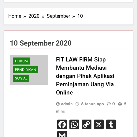
Home
2020
September
10
10 September 2020
FIT LAW FIRM Siap
HUKUM
Membantu Mediasi
PENDIDIKAN
dengan Pihak Aplikasi
SOSIAL
Peminjaman Uang Via
Online
admin
6 tahun ago
0
5
mins
Facebook
WhatsApp
Copy
X
Tum
Link
Gmail