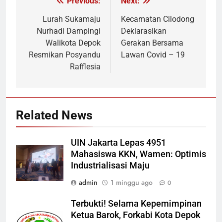
Previous:
Next:
Navigasi
pos
Lurah Sukamaju
Kecamatan Cilodong
Nurhadi Dampingi
Deklarasikan
Walikota Depok
Gerakan Bersama
Resmikan Posyandu
Lawan Covid – 19
Rafflesia
Related News
UIN Jakarta Lepas 4951
Mahasiswa KKN, Wamen: Optimis
Industrialisasi Maju
admin
1 minggu ago
0
Terbukti! Selama Kepemimpinan
Ketua Barok, Forkabi Kota Depok