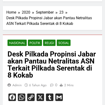
Home
2020
September
23
Desk Pilkada Propinsi Jabar akan Pantau Netralitas
ASN Terkait Pilkada Serentak di 8 Kokab
NASIONAL
POLITIK
RELIGI
SOSIAL
Desk Pilkada Propinsi Jabar
akan Pantau Netralitas ASN
Terkait Pilkada Serentak di
8 Kokab
0
Admin
6 Tahun Ago
2 Mins
Facebook
WhatsApp
Copy
X
Tumblr
Gmail
Link