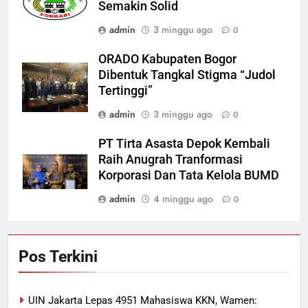
Semakin Solid
admin
3 minggu ago
0
ORADO Kabupaten Bogor
Dibentuk Tangkal Stigma “Judol
Tertinggi”
admin
3 minggu ago
0
PT Tirta Asasta Depok Kembali
Raih Anugrah Tranformasi
Korporasi Dan Tata Kelola BUMD
admin
4 minggu ago
0
Pos Terkini
UIN Jakarta Lepas 4951 Mahasiswa KKN, Wamen: