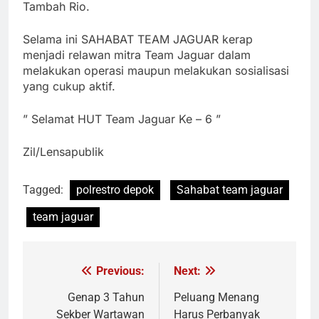
Tambah Rio.
Selama ini SAHABAT TEAM JAGUAR kerap
menjadi relawan mitra Team Jaguar dalam
melakukan operasi maupun melakukan sosialisasi
yang cukup aktif.
” Selamat HUT Team Jaguar Ke – 6 ”
Zil/Lensapublik
Tagged:
polrestro depok
Sahabat team jaguar
team jaguar
Previous:
Next:
Navigasi
pos
Genap 3 Tahun
Peluang Menang
Sekber Wartawan
Harus Perbanyak