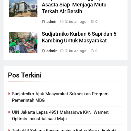
Asasta Siap Menjaga Mutu
Terkait Air Bersih
admin
2 bulan ago
0
Sudjatmiko Kurban 6 Sapi dan 5
Kambing Untuk Masyarakat
admin
2 bulan ago
0
Pos Terkini
Sudjatmiko Ajak Masyarakat Sukseskan Program
Pemerintah MBG
UIN Jakarta Lepas 4951 Mahasiswa KKN, Wamen:
Optimis Industrialisasi Maju
Terbukti! Selama Kepemimpinan Ketua Barok, Forkabi