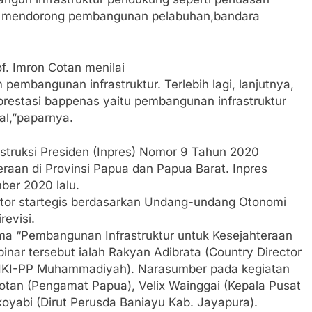
n mendorong pembangunan pelabuhan,bandara
of. Imron Cotan menilai
embangunan infrastruktur. Terlebih lagi, lanjutnya,
 prestasi bappenas yaitu pembangunan infrastruktur
al,”paparnya.
struksi Presiden (Inpres) Nomor 9 Tahun 2020
aan di Provinsi Papua dan Papua Barat. Inpres
ber 2020 lalu.
ktor startegis berdasarkan Undang-undang Otonomi
evisi.
a “Pembangunan Infrastruktur untuk Kesejahteraan
nar tersebut ialah Rakyan Adibrata (Country Director
LHKI-PP Muhammadiyah). Narasumber pada kegiatan
Cotan (Pengamat Papua), Velix Wainggai (Kepala Pusat
koyabi (Dirut Perusda Baniayu Kab. Jayapura).