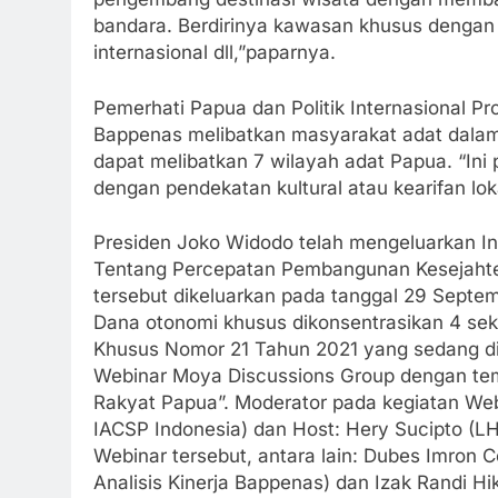
bandara. Berdirinya kawasan khusus denga
internasional dll,”paparnya.
Pemerhati Papua dan Politik Internasional Pr
Bappenas melibatkan masyarakat adat dalam p
dapat melibatkan 7 wilayah adat Papua. “Ini
dengan pendekatan kultural atau kearifan lok
Presiden Joko Widodo telah mengeluarkan In
Tentang Percepatan Pembangunan Kesejahter
tersebut dikeluarkan pada tanggal 29 Septem
Dana otonomi khusus dikonsentrasikan 4 se
Khusus Nomor 21 Tahun 2021 yang sedang dir
Webinar Moya Discussions Group dengan tem
Rakyat Papua”. Moderator pada kegiatan Webi
IACSP Indonesia) dan Host: Hery Sucipto (
Webinar tersebut, antara lain: Dubes Imron 
Analisis Kinerja Bappenas) dan Izak Randi Hi