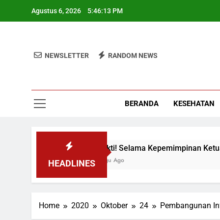
Skip
Agustus 6, 2026
5:46:13 PM
to
content
NEWSLETTER
RANDOM NEWS
BERANDA
KESEHATAN
Terbukti! Selama Kepemimpinan Ketua Barok,
3 Minggu Ago
HEADLINES
Home
2020
Oktober
24
Pembangunan Inf