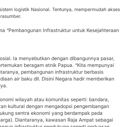
 sistem logistik Nasional. Tentunya, mempermudah akses
arasumber.
a “Pembangunan Infrastruktur untuk Kesejahteraan
i sosial. Ia menyebutkan dengan dibangunnya pasar,
pertemukan beragam etnik Papua. “Kita mempunyai
antaranya, pembangunan infrastruktur berbasis
iaan air baku dll. Disini Negara hadir memberikan
ya.
omi wilayah atau komunitas seperti: bandara,
katan kultural dengan mengadopsi pengembangan
ndukung sentra ekonomi yang berdampak pada
rga). Diantaranya, kawasan Raja Ampat sebagai
gun infrastruktur pendukung seperti perluasan