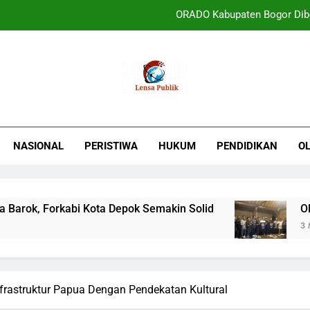
ORADO Kabupaten Bogor Diben
PT Tirta Asasta Depok Kembali Raih Anugrah Tranfo
UIN Jakarta Lepas 4951 Mahasiswa KKN,
Terbukti! Selama Kepemimpinan Ketua Bar
ORADO Kabupaten Bogor Diben
NASIONAL
PERISTIWA
HUKUM
PENDIDIKAN
O
PT Tirta Asasta Depok Kembali Raih Anugrah Tranfo
 Forkabi Kota Depok Semakin Solid
ORADO Kab
3 Minggu A
rastruktur Papua Dengan Pendekatan Kultural