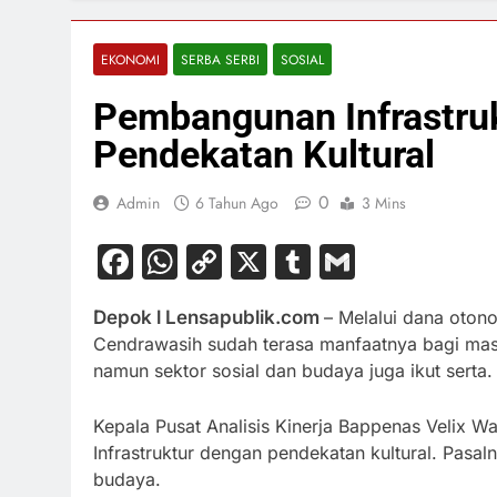
EKONOMI
SERBA SERBI
SOSIAL
Pembangunan Infrastru
Pendekatan Kultural
0
Admin
6 Tahun Ago
3 Mins
Facebook
WhatsApp
Copy
X
Tumblr
Gmail
Link
Depok l Lensapublik.com
– Melalui dana oton
Cendrawasih sudah terasa manfaatnya bagi masy
namun sektor sosial dan budaya juga ikut serta.
Kepala Pusat Analisis Kinerja Bappenas Veli
Infrastruktur dengan pendekatan kultural. Pasaln
budaya.