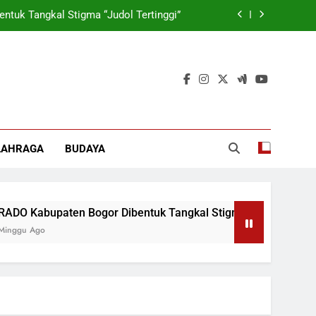
tuk Tangkal Stigma “Judol Tertinggi”
rmasi Korporasi Dan Tata Kelola BUMD
 Wamen: Optimis Industrialisasi Maju
ok, Forkabi Kota Depok Semakin Solid
tuk Tangkal Stigma “Judol Tertinggi”
LAHRAGA
BUDAYA
rmasi Korporasi Dan Tata Kelola BUMD
upaten Bogor Dibentuk Tangkal Stigma “Judol Tertinggi”
go