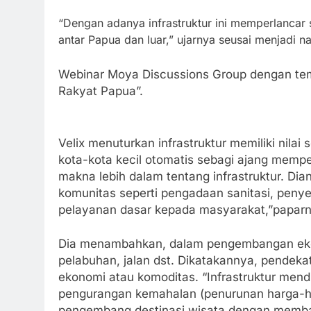
“Dengan adanya infrastruktur ini memperlancar
antar Papua dan luar,” ujarnya seusai menjadi n
Webinar Moya Discussions Group dengan tem
Rakyat Papua”.
Velix menuturkan infrastruktur memiliki nila
kota-kota kecil otomatis sebagi ajang mem
makna lebih dalam tentang infrastruktur. Di
komunitas seperti pengadaan sanitasi, penyed
pelayanan dasar kepada masyarakat,”paparn
Dia menambahkan, dalam pengembangan ekon
pelabuhan, jalan dst. Dikatakannya, pende
ekonomi atau komoditas. “Infrastruktur me
pengurangan kemahalan (penurunan harga-ha
pengembang destinasi wisata dengan memban