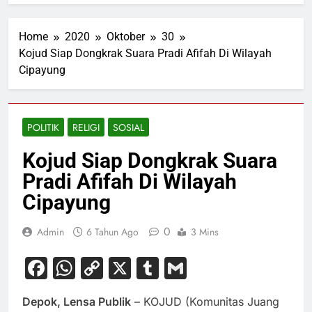
Home
2020
Oktober
30
Kojud Siap Dongkrak Suara Pradi Afifah Di Wilayah
Cipayung
POLITIK
RELIGI
SOSIAL
Kojud Siap Dongkrak Suara
Pradi Afifah Di Wilayah
Cipayung
0
Admin
6 Tahun Ago
3 Mins
Facebook
WhatsApp
Copy
X
Tumblr
Gmail
Link
Depok, Lensa Publik
–
KOJUD (Komunitas Juang