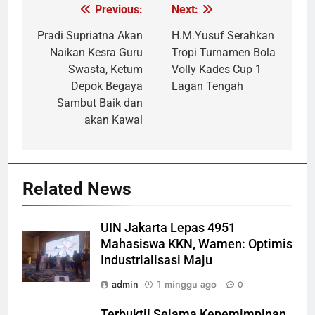
Previous:
Next:
Navigasi
pos
Pradi Supriatna Akan
H.M.Yusuf Serahkan
Naikan Kesra Guru
Tropi Turnamen Bola
Swasta, Ketum
Volly Kades Cup 1
Depok Begaya
Lagan Tengah
Sambut Baik dan
akan Kawal
Related News
UIN Jakarta Lepas 4951
Mahasiswa KKN, Wamen: Optimis
Industrialisasi Maju
admin
1 minggu ago
0
Terbukti! Selama Kepemimpinan