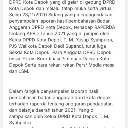
DPRD Kota Depok yang di gelar di gedung DPRD
Kota Depok dan melalui tatap muka serta virtual,
Senin 23/11/2020 Sidang yang mengagendakan
penyampaian laporan hasil pembahasan Badan
Anggaran DPRD Kota Depok, terhadap RAPERDA
tentang APBD Tahun 2021 yang di pimpin oleh
Ketua DPRD Kota Depok T. M. Yusup Syahputra,
PJS Walikota Depok Dedi Supandi, turut juga
Sekda Kota Depok, Para Anggota DPRD Depok,
unsur Forum Koordinasi Pimpinan Daerah Kota
Depok Serta para rekan-rekan Pers/ Media masa
dan LSM.
Dalam rangka penyampaian laporan hasil
pembahasan badan anggaran dprd kota depok
terhadap raperda tentang anggaran pendapatan
dan belanja daerah tahun 2021. Yang di
sampaikan oleh Ketua DPRD Kota Depok T. M.
Syahputra