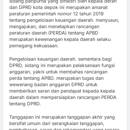
sidang paripurna yang dihadiri oleh kepala derah
dan DPRD kota depok ini merupakan amanat
peraturan pemerintah nomor 12 tahun 2019
tentang pengelolaan keuangan daerah. menyusun,
mengajukan, dan menetapkan rancangan
peraturan daerah (PERDA) tentang APBD
merupakan kewenangan kepala daerah selaku
pemegang kekuasaan.
Pengelolaan keuangan daerah. sementara bagi
DPRD, sidang ini merupakan pelaksanaan fungsi
anggaran, yakni untuk membahas rancangan
perda tentang APBD. merupakan tugas dan
wewenang badan anggaran DPRD untuk
memberikan saran dan pendapat kepada kepala
daerah dalam mempersiapkan rancangan PERDA
tentang DPRD.
Tanggapan ini merupakan tanggapan akhir yang
bersifat umum dari serangkaian tanggapan,
pembahasan, saran dan rekomendasi yang secara