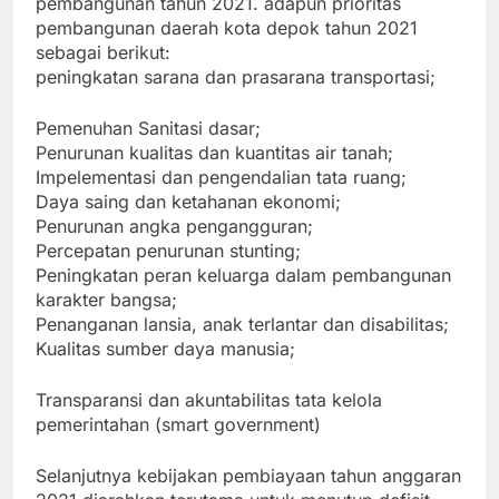
pembangunan tahun 2021. adapun prioritas
pembangunan daerah kota depok tahun 2021
sebagai berikut:
peningkatan sarana dan prasarana transportasi;
Pemenuhan Sanitasi dasar;
Penurunan kualitas dan kuantitas air tanah;
Impelementasi dan pengendalian tata ruang;
Daya saing dan ketahanan ekonomi;
Penurunan angka pengangguran;
Percepatan penurunan stunting;
Peningkatan peran keluarga dalam pembangunan
karakter bangsa;
Penanganan lansia, anak terlantar dan disabilitas;
Kualitas sumber daya manusia;
Transparansi dan akuntabilitas tata kelola
pemerintahan (smart government)
Selanjutnya kebijakan pembiayaan tahun anggaran