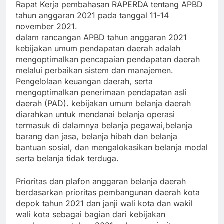
Rapat Kerja pembahasan RAPERDA tentang APBD
tahun anggaran 2021 pada tanggal 11-14
november 2021.
dalam rancangan APBD tahun anggaran 2021
kebijakan umum pendapatan daerah adalah
mengoptimalkan pencapaian pendapatan daerah
melalui perbaikan sistem dan manajemen.
Pengelolaan keuangan daerah, serta
mengoptimalkan penerimaan pendapatan asli
daerah (PAD). kebijakan umum belanja daerah
diarahkan untuk mendanai belanja operasi
termasuk di dalamnya belanja pegawai,belanja
barang dan jasa, belanja hibah dan belanja
bantuan sosial, dan mengalokasikan belanja modal
serta belanja tidak terduga.
Prioritas dan plafon anggaran belanja daerah
berdasarkan prioritas pembangunan daerah kota
depok tahun 2021 dan janji wali kota dan wakil
wali kota sebagai bagian dari kebijakan