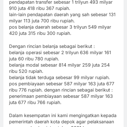
pendapatan transfer sebesar 1 trilyun 493 milyar
910 juta 418 ribu 367 rupiah.
lain-lain pendapatan daerah yang sah sebesar 131
milyar 113 juta 700 ribu rupiah.
pos belanja daerah sebesar 3 trilyun 549 milyar
420 juta 315 ribu 300 rupiah.
Dengan rincian belanja sebagai berikut :
belanja operasi sebesar 2 trilyun 636 milyar 161
juta 60 ribu 780 rupiah.
belanja modal sebesar 814 milyar 259 juta 254
ribu 520 rupiah.
belanja tidak terduga sebesar 99 milyar rupiah.
pos pembiayaan sebesar 587 milyar 163 juta 677
ribu 776 rupiah. dengan rincian sebagai berikut :
penerimaan pembiayaan sebesar 587 milyar 163
juta 677 ribu 766 rupiah.
Dalam kesempatan ini kami mengingatkan kepada
pemerintah daerah kota depok agar pelaksanaan