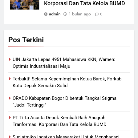
Korporasi Dan Tata Kelola BUMD
admin
1 bulan ago
0
Pos Terkini
UIN Jakarta Lepas 4951 Mahasiswa KKN, Wamen:
Optimis Industrialisasi Maju
Terbukti! Selama Kepemimpinan Ketua Barok, Forkabi
Kota Depok Semakin Solid
ORADO Kabupaten Bogor Dibentuk Tangkal Stigma
“Judol Tertinggi”
PT Tirta Asasta Depok Kembali Raih Anugrah
Tranformasi Korporasi Dan Tata Kelola BUMD
Sudjatmiko Ingatkan Masyarakat Untuk Menghadapi