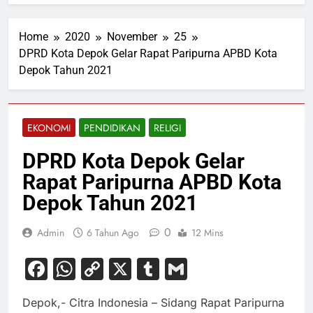
Home
2020
November
25
DPRD Kota Depok Gelar Rapat Paripurna APBD Kota
Depok Tahun 2021
EKONOMI
PENDIDIKAN
RELIGI
DPRD Kota Depok Gelar
Rapat Paripurna APBD Kota
Depok Tahun 2021
0
Admin
6 Tahun Ago
12 Mins
Facebook
WhatsApp
Copy
X
Tumblr
Gmail
Link
Depok,- Citra Indonesia – Sidang Rapat Paripurna