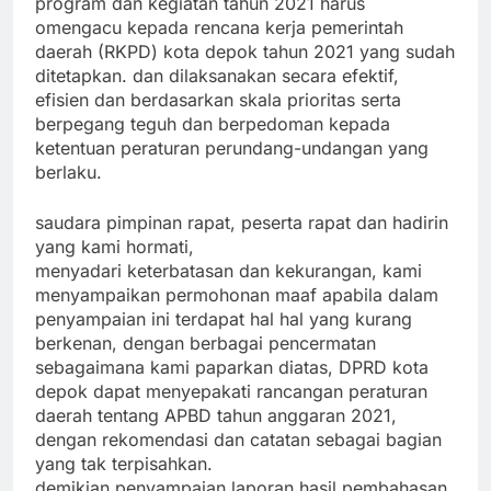
program dan kegiatan tahun 2021 harus
omengacu kepada rencana kerja pemerintah
daerah (RKPD) kota depok tahun 2021 yang sudah
ditetapkan. dan dilaksanakan secara efektif,
efisien dan berdasarkan skala prioritas serta
berpegang teguh dan berpedoman kepada
ketentuan peraturan perundang-undangan yang
berlaku.
saudara pimpinan rapat, peserta rapat dan hadirin
yang kami hormati,
menyadari keterbatasan dan kekurangan, kami
menyampaikan permohonan maaf apabila dalam
penyampaian ini terdapat hal hal yang kurang
berkenan, dengan berbagai pencermatan
sebagaimana kami paparkan diatas, DPRD kota
depok dapat menyepakati rancangan peraturan
daerah tentang APBD tahun anggaran 2021,
dengan rekomendasi dan catatan sebagai bagian
yang tak terpisahkan.
demikian penyampaian laporan hasil pembahasan