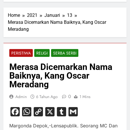
Home
2021
Januari
13
Merasa Dicemarkan Nama Baiknya, Kang Oscar
Meradang
PERISTIWA
RELIGI
SERBA SERBI
Merasa Dicemarkan Nama
Baiknya, Kang Oscar
Meradang
0
Admin
6 Tahun Ago
1 Mins
Facebook
WhatsApp
Copy
X
Tumblr
Gmail
Link
Margonda Depok,-Lensapublik. Seorang
MC Dan