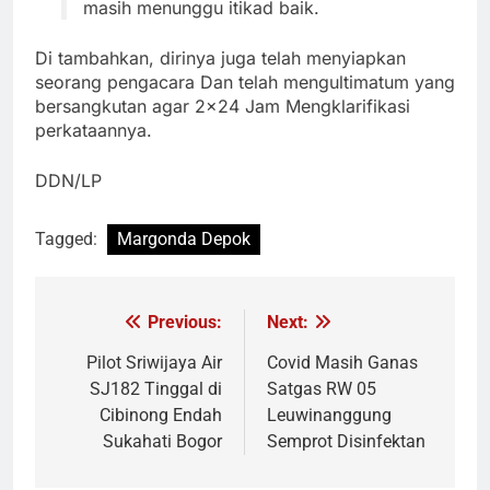
masih menunggu itikad baik.
Di tambahkan, dirinya juga telah menyiapkan
seorang pengacara Dan telah mengultimatum yang
bersangkutan agar 2×24 Jam Mengklarifikasi
perkataannya.
DDN/LP
Tagged:
Margonda Depok
Previous:
Next:
Navigasi
pos
Pilot Sriwijaya Air
Covid Masih Ganas
SJ182 Tinggal di
Satgas RW 05
Cibinong Endah
Leuwinanggung
Sukahati Bogor
Semprot Disinfektan