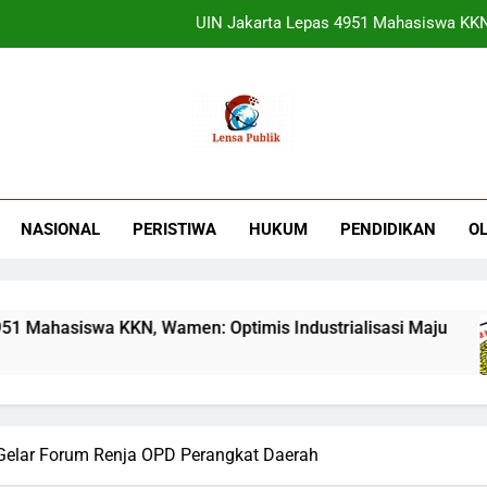
Terbukti! Selama Kepemimpinan Ketua Bar
ORADO Kabupaten Bogor Diben
Sudjatmiko Ajak Masyaraka
UIN Jakarta Lepas 4951 Mahasiswa KKN,
Terbukti! Selama Kepemimpinan Ketua Bar
NASIONAL
PERISTIWA
HUKUM
PENDIDIKAN
O
ORADO Kabupaten Bogor Diben
asiswa KKN, Wamen: Optimis Industrialisasi Maju
Gelar Forum Renja OPD Perangkat Daerah