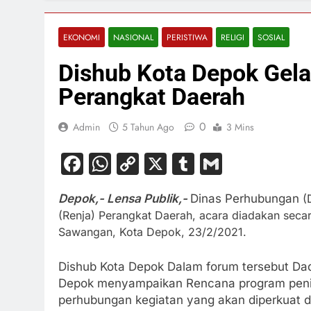
EKONOMI
NASIONAL
PERISTIWA
RELIGI
SOSIAL
Dishub Kota Depok Gel
Perangkat Daerah
0
Admin
5 Tahun Ago
3 Mins
Facebook
WhatsApp
Copy
X
Tumblr
Gmail
Link
Depok,- Lensa Publik,-
Dinas Perhubungan
(D
(Renja) Perangkat Daerah, acara diadakan secar
Sawangan, Kota Depok, 23/2/2021.
Dishub Kota Depok Dalam forum tersebut Da
Depok menyampaikan Rencana program peni
perhubungan kegiatan yang akan diperkuat d