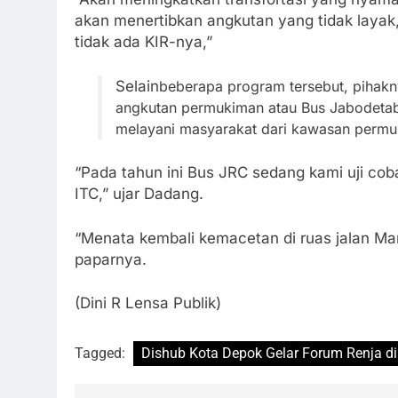
akan menertibkan angkutan yang tidak layak,
tidak ada KIR-nya,”
Selain
beberapa program tersebut, pihakn
angkutan permukiman atau Bus Jabodetab
melayani masyarakat dari kawasan permu
“Pada tahun ini Bus JRC sedang kami uji co
ITC,” ujar Dadang.
“Menata kembali kemacetan di ruas jalan Mar
paparnya.
(Dini R Lensa Publik)
Tagged:
Dishub Kota Depok Gelar Forum Renja 