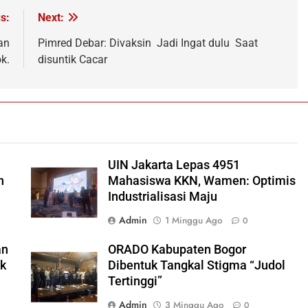
s:
Next:
an
Pimred Debar: Divaksin Jadi Ingat dulu Saat
k.
disuntik Cacar
UIN Jakarta Lepas 4951
h
Mahasiswa KKN, Wamen: Optimis
Industrialisasi Maju
Admin
1 Minggu Ago
0
an
ORADO Kabupaten Bogor
ok
Dibentuk Tangkal Stigma “Judol
Tertinggi”
Admin
3 Minggu Ago
0