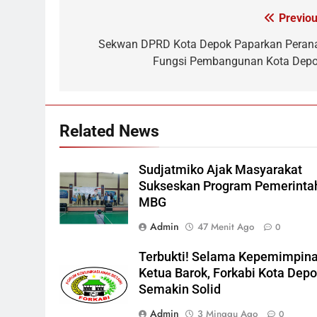
Previou
Navigasi
pos
Sekwan DPRD Kota Depok Paparkan Peran
Fungsi Pembangunan Kota Depo
Related News
Sudjatmiko Ajak Masyarakat
Sukseskan Program Pemerinta
MBG
Admin
47 Menit Ago
0
Terbukti! Selama Kepemimpin
Ketua Barok, Forkabi Kota Dep
Semakin Solid
Admin
3 Minggu Ago
0