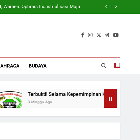
ok, Forkabi Kota Depok Semakin Solid
tuk Tangkal Stigma “Judol Tertinggi”
t Sukseskan Program Pemerintah MBG
 Wamen: Optimis Industrialisasi Maju
ok, Forkabi Kota Depok Semakin Solid
LAHRAGA
BUDAYA
tuk Tangkal Stigma “Judol Tertinggi”
Terbukti! Selama Kepemimpinan Ketua Barok, Forkabi K
3 Minggu Ago