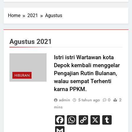
Home
2021
Agustus
Agustus 2021
Istri istri Wartawan kota
Depok kembali menggelar
Pengajian Rutin Bulanan,
HIBURAN
walau sempat Terhenti
karna PPKM.
admin
5 tahun ago
0
2
mins
Facebook
WhatsApp
Copy
X
Tum
Link
Gmail