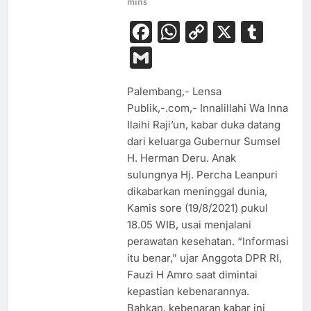
mins
Facebook
WhatsApp
Copy
X
Tum
Link
Gmail
Palembang,- Lensa
Publik,-.com,- Innalillahi Wa Inna
Ilaihi Raji’un, kabar duka datang
dari keluarga Gubernur Sumsel
H. Herman Deru. Anak
sulungnya Hj. Percha Leanpuri
dikabarkan meninggal dunia,
Kamis sore (19/8/2021) pukul
18.05 WIB, usai menjalani
perawatan kesehatan. “Informasi
itu benar,” ujar Anggota DPR RI,
Fauzi H Amro saat dimintai
kepastian kebenarannya.
Bahkan, kebenaran kabar ini