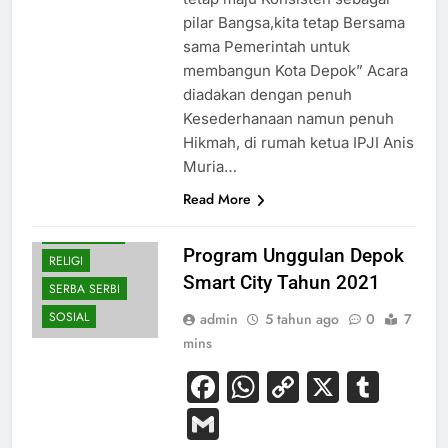
pilar Bangsa,kita tetap Bersama
sama Pemerintah untuk
membangun Kota Depok” Acara
diadakan dengan penuh
Kesederhanaan namun penuh
BUDAYA
Hikmah, di rumah ketua IPJI Anis
KESEHATAN
Muria…
NASIONAL
Read More
OLAHRAGA
PENDIDIKAN
Program Unggulan Depok
RELIGI
Smart City Tahun 2021
SERBA SERBI
SOSIAL
admin
5 tahun ago
0
7
mins
Facebook
WhatsApp
Copy
X
Tum
Link
Gmail