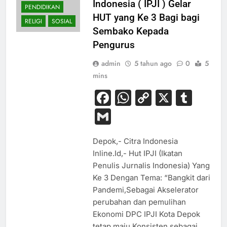
Indonesia ( IPJI ) Gelar
PENDIDIKAN
HUT yang Ke 3 Bagi bagi
RELIGI
SOSIAL
Sembako Kepada
Pengurus
admin
5 tahun ago
0
5
mins
Facebook
WhatsApp
Copy
X
Tum
Link
Gmail
Depok,- Citra Indonesia
Inline.Id,- Hut IPJI (Ikatan
Penulis Jurnalis Indonesia) Yang
Ke 3 Dengan Tema: “Bangkit dari
Pandemi,Sebagai Akselerator
perubahan dan pemulihan
Ekonomi DPC IPJI Kota Depok
tetap maju Konsisten sebagai