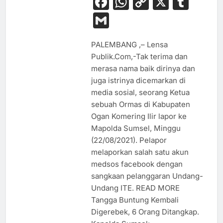
Facebook
WhatsApp
Copy
X
Tum
Link
Gmail
PALEMBANG ,– Lensa
Publik.Com,-Tak terima dan
merasa nama baik dirinya dan
juga istrinya dicemarkan di
media sosial, seorang Ketua
sebuah Ormas di Kabupaten
Ogan Komering Ilir lapor ke
Mapolda Sumsel, Minggu
(22/08/2021). Pelapor
melaporkan salah satu akun
medsos facebook dengan
sangkaan pelanggaran Undang-
Undang ITE. READ MORE
Tangga Buntung Kembali
Digerebek, 6 Orang Ditangkap.