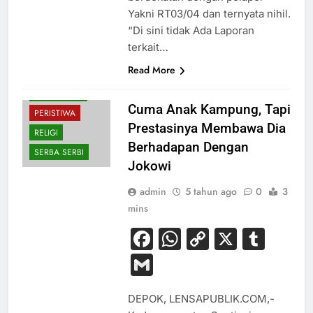
Yakni RT03/04 dan ternyata nihil.
“Di sini tidak Ada Laporan
terkait…
Read More
NASIONAL
PENDIDIKAN
Cuma Anak Kampung, Tapi
PERISTIWA
Prestasinya Membawa Dia
RELIGI
Berhadapan Dengan
SERBA SERBI
Jokowi
admin
5 tahun ago
0
3
mins
Facebook
WhatsApp
Copy
X
Tum
Link
Gmail
DEPOK, LENSAPUBLIK.COM,-