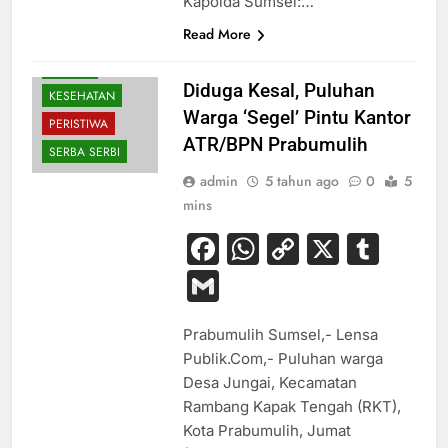
Kapolda Sumsel:…
Read More
EKONOMI
HUKUM
Diduga Kesal, Puluhan
KESEHATAN
Warga ‘Segel’ Pintu Kantor
PERISTIWA
ATR/BPN Prabumulih
SERBA SERBI
admin
5 tahun ago
0
5
mins
Facebook
WhatsApp
Copy
X
Tum
Link
Gmail
Prabumulih Sumsel,- Lensa
Publik.Com,- Puluhan warga
Desa Jungai, Kecamatan
Rambang Kapak Tengah (RKT),
Kota Prabumulih, Jumat