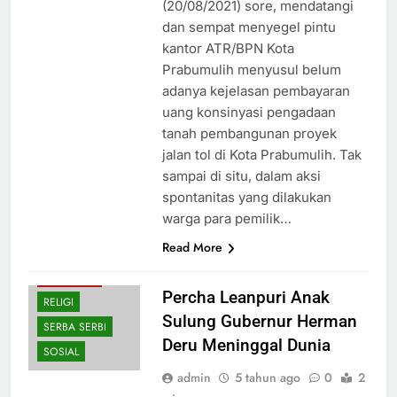
(20/08/2021) sore, mendatangi
dan sempat menyegel pintu
kantor ATR/BPN Kota
Prabumulih menyusul belum
adanya kejelasan pembayaran
uang konsinyasi pengadaan
tanah pembangunan proyek
jalan tol di Kota Prabumulih. Tak
sampai di situ, dalam aksi
spontanitas yang dilakukan
warga para pemilik…
Read More
PERISTIWA
Percha Leanpuri Anak
RELIGI
Sulung Gubernur Herman
SERBA SERBI
Deru Meninggal Dunia
SOSIAL
admin
5 tahun ago
0
2