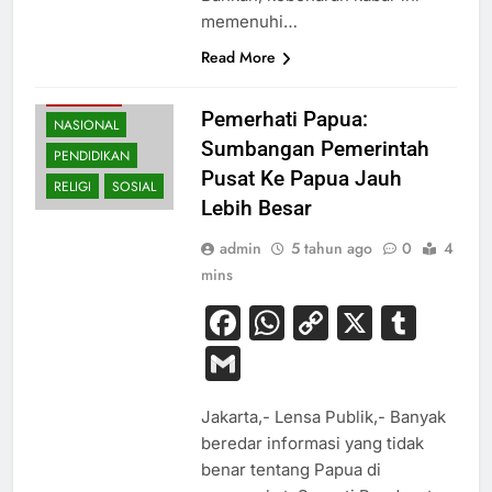
memenuhi…
Read More
BUDAYA
EKONOMI
Pemerhati Papua:
NASIONAL
Sumbangan Pemerintah
PENDIDIKAN
Pusat Ke Papua Jauh
RELIGI
SOSIAL
Lebih Besar
admin
5 tahun ago
0
4
mins
Facebook
WhatsApp
Copy
X
Tum
Link
Gmail
Jakarta,- Lensa Publik,- Banyak
beredar informasi yang tidak
benar tentang Papua di