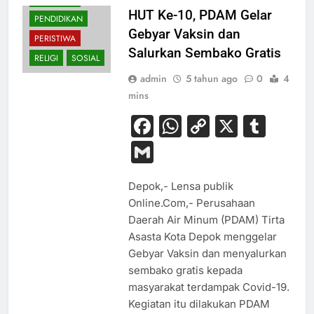
HUT Ke-10, PDAM Gelar
PENDIDIKAN
Gebyar Vaksin dan
PERISTIWA
Salurkan Sembako Gratis
RELIGI
SOSIAL
admin
5 tahun ago
0
4
mins
Facebook
WhatsApp
Copy
X
Tum
Link
Gmail
Depok,- Lensa publik
Online.Com,- Perusahaan
Daerah Air Minum (PDAM) Tirta
Asasta Kota Depok menggelar
Gebyar Vaksin dan menyalurkan
sembako gratis kepada
masyarakat terdampak Covid-19.
Kegiatan itu dilakukan PDAM