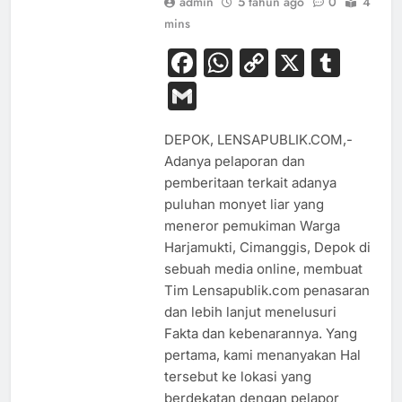
admin
5 tahun ago
0
4
mins
Facebook
WhatsApp
Copy
X
Tum
Link
Gmail
DEPOK, LENSAPUBLIK.COM,-
Adanya pelaporan dan
pemberitaan terkait adanya
puluhan monyet liar yang
meneror pemukiman Warga
Harjamukti, Cimanggis, Depok di
sebuah media online, membuat
Tim Lensapublik.com penasaran
dan lebih lanjut menelusuri
Fakta dan kebenarannya. Yang
pertama, kami menanyakan Hal
tersebut ke lokasi yang
berdekatan dengan pelapor