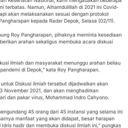
 Hari Kesehatan Nasional, kami mengadakan beberapa
 terbatas. Namun, Alhamdulillah di 2021 ini Covid-
tapi akan melaksanakan sesuai dengan protokol
 Pangharapan kepada Radar Depok, Selasa (02/11).
bung Roy Pangharapan, pihaknya meminta kesediaan
erikan arahan sekaligus membuka acara diskusi
diskusi ilmiah dan masyarakat menunggu arahan beliau
i pandemi di Depok,” kata Roy Pangharapan.
ntuk Diskusi ilmiah tersebut dijadwalkan akan
 13 November 2021, dan akan menghadirkan
pari dan pakar virus, Mohammad Indro Cahyono.
ngundang 45 orang dari 45 instansi yang selama ini
sarnya manfaat yang akan didapat, besar harapan
dris hadir dan membuka diskusi ilmiah ini,” pungkas