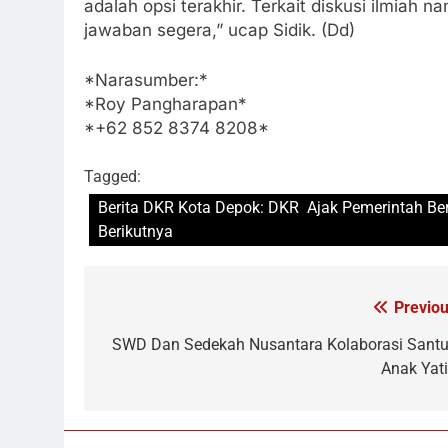
adalah opsi terakhir. Terkait diskusi ilmiah
jawaban segera,” ucap Sidik. (Dd)
*Narasumber:*
*Roy Pangharapan*
*+62 852 8374 8208*
Tagged:
Berita DKR Kota Depok: DKR Ajak Pemerintah B
Berikutnya
Previou
Navigasi
pos
SWD Dan Sedekah Nusantara Kolaborasi Santu
Anak Yat