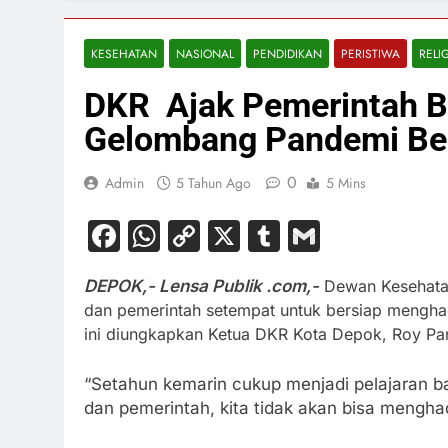
KESEHATAN
NASIONAL
PENDIDIKAN
PERISTIWA
RELIG
DKR Ajak Pemerintah B
Gelombang Pandemi Be
0
Admin
5 Tahun Ago
5 Mins
Facebook
WhatsApp
Copy
X
Tumblr
Gmail
Link
DEPOK,- Lensa Publik .com,-
Dewan Kesehata
dan pemerintah setempat untuk bersiap mengh
ini diungkapkan Ketua DKR Kota Depok, Roy Pa
“Setahun kemarin cukup menjadi pelajaran b
dan pemerintah, kita tidak akan bisa mengha