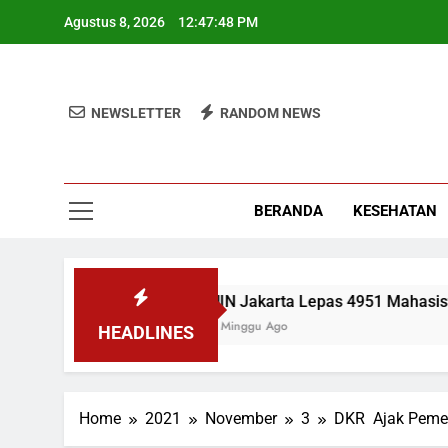
Skip
Agustus 8, 2026
12:47:48 PM
to
content
NEWSLETTER
RANDOM NEWS
BERANDA
KESEHATAN
MBG
UIN Jakarta Lepas 4951 Mahasiswa KKN, W
2 Minggu Ago
HEADLINES
Home
2021
November
3
DKR Ajak Pemer