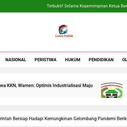
Terbukti! Selama Kepemimpinan Ketua Bar
ORADO Kabupaten Bogor Diben
Sudjatmiko Ajak Masyaraka
UIN Jakarta Lepas 4951 Mahasiswa KKN,
Terbukti! Selama Kepemimpinan Ketua Bar
NASIONAL
PERISTIWA
HUKUM
PENDIDIKAN
O
ORADO Kabupaten Bogor Diben
amen: Optimis Industrialisasi Maju
Terbukt
3 Minggu 
intah Bersiap Hadapi Kemungkinan Gelombang Pandemi Berik