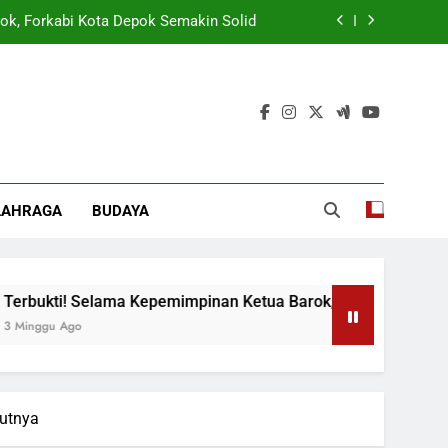
ok, Forkabi Kota Depok Semakin Solid
tuk Tangkal Stigma “Judol Tertinggi”
t Sukseskan Program Pemerintah MBG
 Wamen: Optimis Industrialisasi Maju
ok, Forkabi Kota Depok Semakin Solid
LAHRAGA
BUDAYA
tuk Tangkal Stigma “Judol Tertinggi”
i! Selama Kepemimpinan Ketua Barok, Forkabi Kota Depok Sem
Ago
utnya