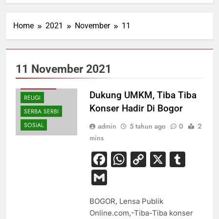
Home
2021
November
11
EKONOMI
KESEHATAN
11 November 2021
PENDIDIKAN
PERISTIWA
Dukung UMKM, Tiba Tiba
RELIGI
Konser Hadir Di Bogor
SERBA SERBI
SOSIAL
admin
5 tahun ago
0
2
mins
Facebook
WhatsApp
Copy
X
Tum
Link
Gmail
BOGOR, Lensa Publik
Online.com,-Tiba-Tiba konser