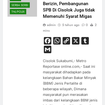
Berizin, Pembangunan
SERBA SERBI
SPB Di Cisolok Juga tidak
TNI/POLRI
Memenuhi Syarat Migas
admin
5 tahun ago
0
2
mins
Facebook
WhatsApp
Copy
X
Tum
Link
Gmail
Cisolok Sukabumi,- Metro
Reportase online.com,- Saat ini
masyarakat dihadapkan pada
kelangkaan Bahan Bakar Minyak
(BBM) Jenis Pertalite di
beberapa wilayah, Dimana
masyarakat pun merasakan
imbas dari kelangkaan BBM jenis