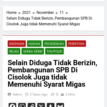
Home
2021
November
11
Selain Diduga Tidak Berizin, Pembangunan SPB Di
Cisolok Juga tidak Memenuhi Syarat Migas
EKONOMI
HUKUM
PENDIDIKAN
PERISTIWA
RELIGI
SERBA SERBI
TNI/POLRI
Selain Diduga Tidak Berizin,
Pembangunan SPB Di
Cisolok Juga tidak
Memenuhi Syarat Migas
0
Admin
5 Tahun Ago
2 Mins
Facebook
WhatsApp
Copy
X
Tumblr
Gmail