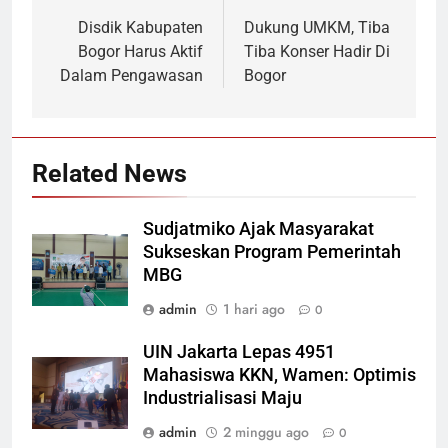
pos
Disdik Kabupaten
Dukung UMKM, Tiba
Bogor Harus Aktif
Tiba Konser Hadir Di
Dalam Pengawasan
Bogor
Related News
Sudjatmiko Ajak Masyarakat
Sukseskan Program Pemerintah
MBG
admin
1 hari ago
0
UIN Jakarta Lepas 4951
Mahasiswa KKN, Wamen: Optimis
Industrialisasi Maju
admin
2 minggu ago
0