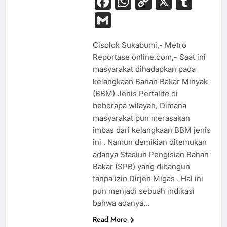
Facebook
WhatsApp
Copy
X
Tum
Link
Gmail
Cisolok Sukabumi,- Metro
Reportase online.com,- Saat ini
masyarakat dihadapkan pada
kelangkaan Bahan Bakar Minyak
(BBM) Jenis Pertalite di
beberapa wilayah, Dimana
masyarakat pun merasakan
imbas dari kelangkaan BBM jenis
ini . Namun demikian ditemukan
adanya Stasiun Pengisian Bahan
Bakar (SPB) yang dibangun
tanpa izin Dirjen Migas . Hal ini
pun menjadi sebuah indikasi
bahwa adanya…
Read More