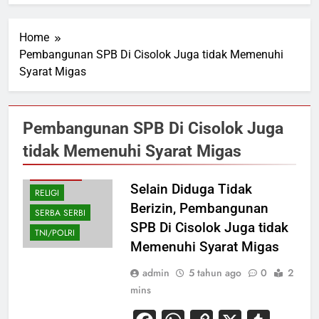
Home
Pembangunan SPB Di Cisolok Juga tidak Memenuhi
Syarat Migas
EKONOMI
Pembangunan SPB Di Cisolok Juga
HUKUM
tidak Memenuhi Syarat Migas
PENDIDIKAN
PERISTIWA
Selain Diduga Tidak
RELIGI
Berizin, Pembangunan
SERBA SERBI
SPB Di Cisolok Juga tidak
TNI/POLRI
Memenuhi Syarat Migas
admin
5 tahun ago
0
2
mins