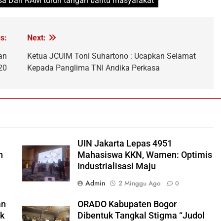
rsa Dan RAM turun tangan bantu masyarakat
s:
Next:
an
Ketua JCUIM Toni Suhartono : Ucapkan Selamat
20
Kepada Panglima TNI Andika Perkasa
UIN Jakarta Lepas 4951
h
Mahasiswa KKN, Wamen: Optimis
Industrialisasi Maju
Admin
2 Minggu Ago
0
an
ORADO Kabupaten Bogor
ok
Dibentuk Tangkal Stigma “Judol