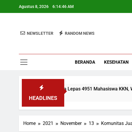
Skip
Agustus 8, 2026
6:14:47 AM
to
content
NEWSLETTER
RANDOM NEWS
BERANDA
KESEHATAN
UIN Jakarta Lepas 4951 Mahasiswa KKN, Wamen: O
2 Minggu Ago
HEADLINES
Home
2021
November
13
Komunitas Jua