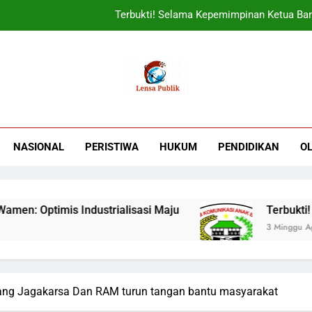
Terbukti! Selama Kepemimpinan Ketua Bar
ORADO Kabupaten Bogor Diben
Sudjatmiko Ajak Masyaraka
UIN Jakarta Lepas 4951 Mahasiswa KKN,
Terbukti! Selama Kepemimpinan Ketua Bar
NASIONAL
PERISTIWA
HUKUM
PENDIDIKAN
O
ORADO Kabupaten Bogor Diben
ptimis Industrialisasi Maju
Terbukti! Sela
3 Minggu Ago
ng Jagakarsa Dan RAM turun tangan bantu masyarakat