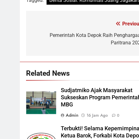
Tagged:
Berita Sosial: Komunitas Juang Jagaka
Previou
Navigasi
pos
Pemerintah Kota Depok Raih Pengharga
Paritrana 20
Related News
Sudjatmiko Ajak Masyarakat
Sukseskan Program Pemerinta
MBG
Admin
16 Jam Ago
0
Terbukti! Selama Kepemimpin
Ketua Barok, Forkabi Kota Dep