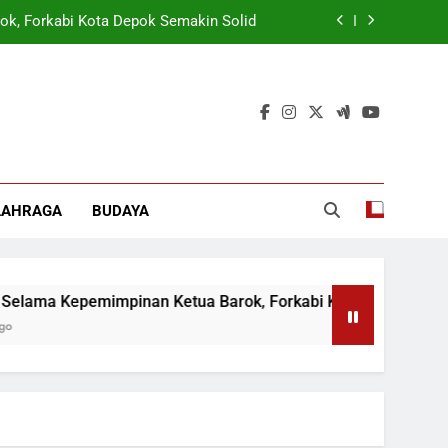
ok, Forkabi Kota Depok Semakin Solid
tuk Tangkal Stigma “Judol Tertinggi”
t Sukseskan Program Pemerintah MBG
 Wamen: Optimis Industrialisasi Maju
ok, Forkabi Kota Depok Semakin Solid
LAHRAGA
BUDAYA
tuk Tangkal Stigma “Judol Tertinggi”
ma Kepemimpinan Ketua Barok, Forkabi Kota Depok Semakin So