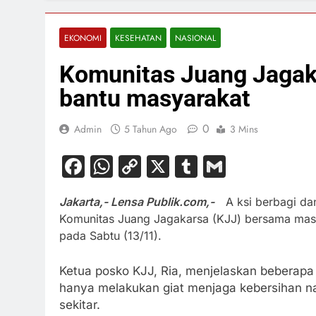
EKONOMI
KESEHATAN
NASIONAL
Komunitas Juang Jagak
bantu masyarakat
0
Admin
5 Tahun Ago
3 Mins
Facebook
WhatsApp
Copy
X
Tumblr
Gmail
Link
Jakarta,- Lensa Publik.com,-
A ksi berbagi da
Komunitas Juang Jagakarsa (KJJ) bersama masya
pada Sabtu (13/11).
Ketua posko KJJ, Ria, menjelaskan beberapa 
hanya melakukan giat menjaga kebersihan 
sekitar.