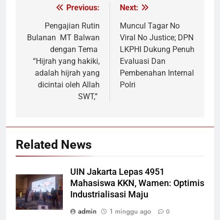
Previous:
Next:
Navigasi
pos
Pengajian Rutin
Muncul Tagar No
Bulanan MT Balwan
Viral No Justice; DPN
dengan Tema
LKPHI Dukung Penuh
“Hijrah yang hakiki,
Evaluasi Dan
adalah hijrah yang
Pembenahan Internal
dicintai oleh Allah
Polri
SWT,”
Related News
UIN Jakarta Lepas 4951
Mahasiswa KKN, Wamen: Optimis
Industrialisasi Maju
admin
1 minggu ago
0