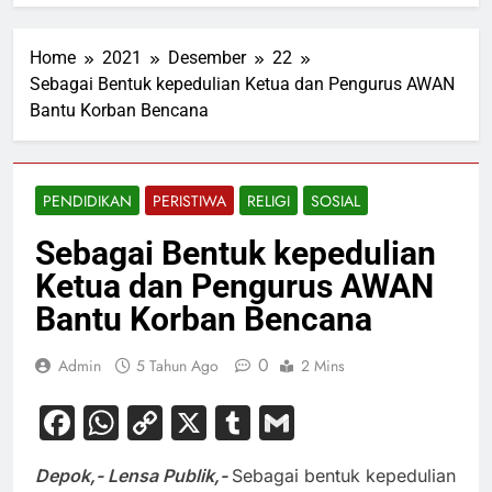
Home
2021
Desember
22
Sebagai Bentuk kepedulian Ketua dan Pengurus AWAN
Bantu Korban Bencana
PENDIDIKAN
PERISTIWA
RELIGI
SOSIAL
Sebagai Bentuk kepedulian
Ketua dan Pengurus AWAN
Bantu Korban Bencana
0
Admin
5 Tahun Ago
2 Mins
Facebook
WhatsApp
Copy
X
Tumblr
Gmail
Link
Depok,- Lensa Publik,-
Sebagai bentuk kepedulian