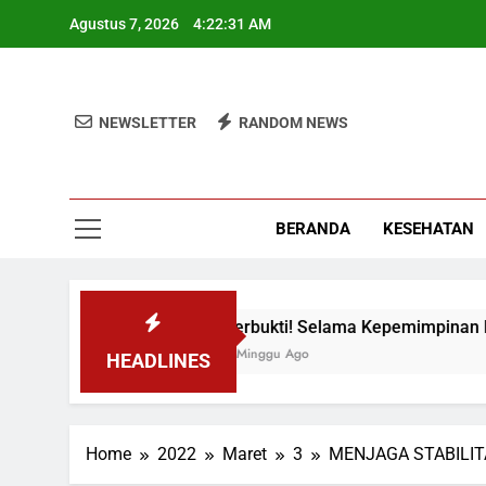
Skip
Agustus 7, 2026
4:22:31 AM
to
content
NEWSLETTER
RANDOM NEWS
BERANDA
KESEHATAN
 Maju
Terbukti! Selama Kepemimpinan Ketua B
3 Minggu Ago
HEADLINES
Home
2022
Maret
3
MENJAGA STABILIT