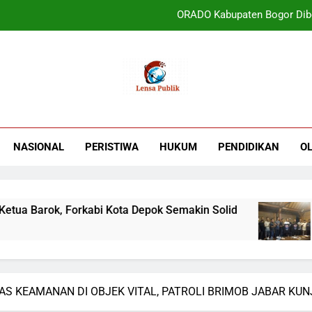
ORADO Kabupaten Bogor Diben
PT Tirta Asasta Depok Kembali Raih Anugrah Tranfo
UIN Jakarta Lepas 4951 Mahasiswa KKN,
Terbukti! Selama Kepemimpinan Ketua Bar
ORADO Kabupaten Bogor Diben
NASIONAL
PERISTIWA
HUKUM
PENDIDIKAN
O
PT Tirta Asasta Depok Kembali Raih Anugrah Tranfo
arok, Forkabi Kota Depok Semakin Solid
ORA
3 Mi
AS KEAMANAN DI OBJEK VITAL, PATROLI BRIMOB JABAR KUN