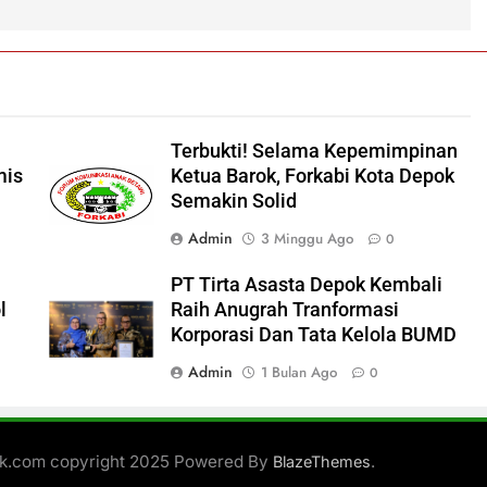
Terbukti! Selama Kepemimpinan
mis
Ketua Barok, Forkabi Kota Depok
Semakin Solid
Admin
3 Minggu Ago
0
PT Tirta Asasta Depok Kembali
l
Raih Anugrah Tranformasi
Korporasi Dan Tata Kelola BUMD
Admin
1 Bulan Ago
0
ik.com copyright 2025 Powered By
.
BlazeThemes