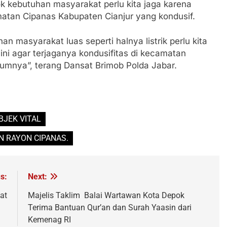
k kebutuhan masyarakat perlu kita jaga karena
matan Cipanas Kabupaten Cianjur yang kondusif.
n masyarakat luas seperti halnya listrik perlu kita
ni agar terjaganya kondusifitas di kecamatan
mnya”, terang Dansat Brimob Polda Jabar.
BJEK VITAL
N RAYON CIPANAS.
s:
Next:
at
Majelis Taklim Balai Wartawan Kota Depok
Terima Bantuan Qur’an dan Surah Yaasin dari
Kemenag RI