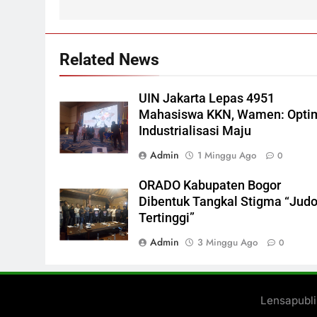
Related News
UIN Jakarta Lepas 4951
Mahasiswa KKN, Wamen: Opti
Industrialisasi Maju
Admin
1 Minggu Ago
0
ORADO Kabupaten Bogor
Dibentuk Tangkal Stigma “Judo
Tertinggi”
Admin
3 Minggu Ago
0
Lensapubl