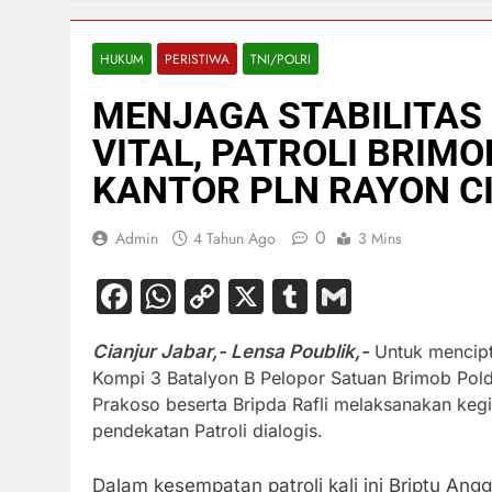
HUKUM
PERISTIWA
TNI/POLRI
MENJAGA STABILITAS
VITAL, PATROLI BRIM
KANTOR PLN RAYON C
0
Admin
4 Tahun Ago
3 Mins
Facebook
WhatsApp
Copy
X
Tumblr
Gmail
Link
Cianjur Jabar,- Lensa Poublik,-
Untuk mencipt
Kompi 3 Batalyon B Pelopor Satuan Brimob Pold
Prakoso beserta Bripda Rafli melaksanakan keg
pendekatan Patroli dialogis.
Dalam kesempatan patroli kali ini Briptu An