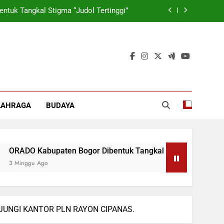
tuk Tangkal Stigma “Judol Tertinggi”
rmasi Korporasi Dan Tata Kelola BUMD
 Wamen: Optimis Industrialisasi Maju
ok, Forkabi Kota Depok Semakin Solid
tuk Tangkal Stigma “Judol Tertinggi”
LAHRAGA
BUDAYA
rmasi Korporasi Dan Tata Kelola BUMD
DO Kabupaten Bogor Dibentuk Tangkal Stigma “Judol Tertingg
nggu Ago
JUNGI KANTOR PLN RAYON CIPANAS.