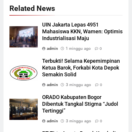
Related News
UIN Jakarta Lepas 4951
Mahasiswa KKN, Wamen: Optimis
Industrialisasi Maju
admin
1 minggu ago
0
Terbukti! Selama Kepemimpinan
Ketua Barok, Forkabi Kota Depok
Semakin Solid
admin
3 minggu ago
0
ORADO Kabupaten Bogor
Dibentuk Tangkal Stigma “Judol
Tertinggi”
admin
3 minggu ago
0