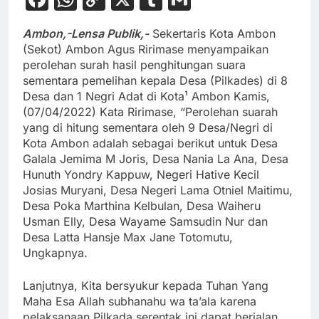
Link
Ambon,-Lensa Publik,-
Sekertaris Kota Ambon
(Sekot) Ambon Agus Ririmase menyampaikan
perolehan surah hasil penghitungan suara
sementara pemelihan kepala Desa (Pilkades) di 8
Desa dan 1 Negri Adat di Kota¹ Ambon Kamis,
(07/04/2022) Kata Ririmase, “Perolehan suarah
yang di hitung sementara oleh 9 Desa/Negri di
Kota Ambon adalah sebagai berikut untuk Desa
Galala Jemima M Joris, Desa Nania La Ana, Desa
Hunuth Yondry Kappuw, Negeri Hative Kecil
Josias Muryani, Desa Negeri Lama Otniel Maitimu,
Desa Poka Marthina Kelbulan, Desa Waiheru
Usman Elly, Desa Wayame Samsudin Nur dan
Desa Latta Hansje Max Jane Totomutu,
Ungkapnya.
Lanjutnya, Kita bersyukur kepada Tuhan Yang
Maha Esa Allah subhanahu wa ta’ala karena
pelaksanaan Pilkada serentak ini dapat berjalan