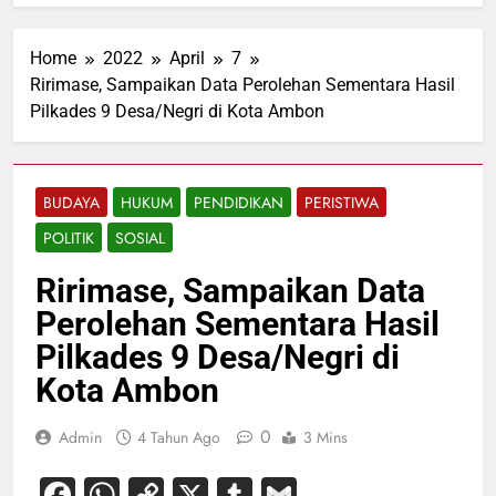
Home
2022
April
7
Ririmase, Sampaikan Data Perolehan Sementara Hasil
Pilkades 9 Desa/Negri di Kota Ambon
BUDAYA
HUKUM
PENDIDIKAN
PERISTIWA
POLITIK
SOSIAL
Ririmase, Sampaikan Data
Perolehan Sementara Hasil
Pilkades 9 Desa/Negri di
Kota Ambon
0
Admin
4 Tahun Ago
3 Mins
Facebook
WhatsApp
Copy
X
Tumblr
Gmail