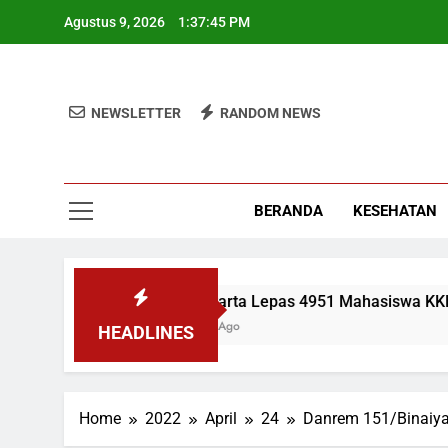
Skip
Agustus 9, 2026
1:37:46 PM
to
content
NEWSLETTER
RANDOM NEWS
BERANDA
KESEHATAN
UIN Jakarta Lepas 4951 Mahasiswa KKN, Wame
2 Minggu Ago
HEADLINES
Home
2022
April
24
Danrem 151/Binaiya