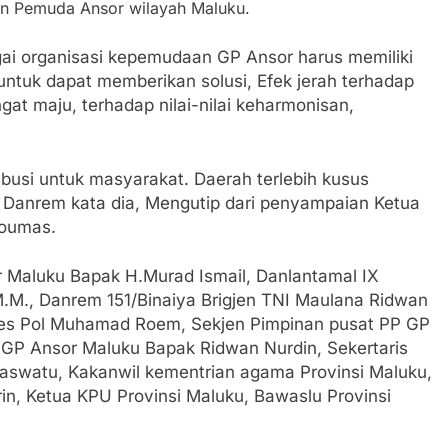
an Pemuda Ansor wilayah Maluku.
ai organisasi kepemudaan GP Ansor harus memiliki
ntuk dapat memberikan solusi, Efek jerah terhadap
 maju, terhadap nilai-nilai keharmonisan,
ribusi untuk masyarakat. Daerah terlebih kusus
p Danrem kata dia, Mengutip dari penyampaian Ketua
Qoumas.
r Maluku Bapak H.Murad Ismail, Danlantamal IX
M.M., Danrem 151/Binaiya Brigjen TNI Maulana Ridwan
es Pol Muhamad Roem, Sekjen Pimpinan pusat PP GP
GP Ansor Maluku Bapak Ridwan Nurdin, Sekertaris
swatu, Kakanwil kementrian agama Provinsi Maluku,
in, Ketua KPU Provinsi Maluku, Bawaslu Provinsi