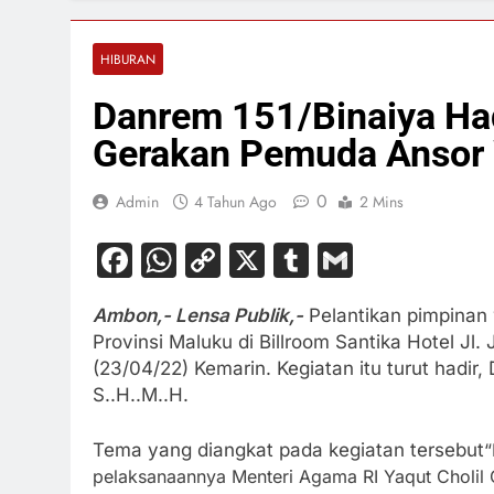
HIBURAN
Danrem 151/Binaiya Had
Gerakan Pemuda Ansor 
0
Admin
4 Tahun Ago
2 Mins
Facebook
WhatsApp
Copy
X
Tumblr
Gmail
Link
Ambon,- Lensa Publik,-
Pelantikan pimpinan
Provinsi Maluku di Billroom Santika Hotel Jl
(23/04/22) Kemarin. Kegiatan itu turut hadir
S..H..M..H.
Tema yang diangkat pada kegiatan tersebut
“
pelaksanaannya Menteri Agama RI Yaqut Choli