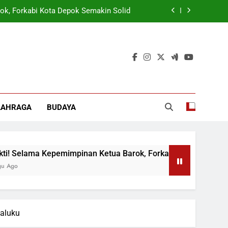
ok, Forkabi Kota Depok Semakin Solid
tuk Tangkal Stigma “Judol Tertinggi”
t Sukseskan Program Pemerintah MBG
 Wamen: Optimis Industrialisasi Maju
ok, Forkabi Kota Depok Semakin Solid
LAHRAGA
BUDAYA
tuk Tangkal Stigma “Judol Tertinggi”
elama Kepemimpinan Ketua Barok, Forkabi Kota Depok Semaki
aluku