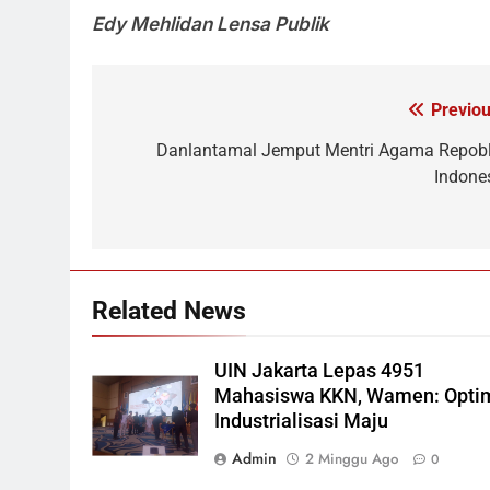
Edy Mehlidan Lensa Publik
Previou
Navigasi
pos
Danlantamal Jemput Mentri Agama Repobl
Indone
Related News
UIN Jakarta Lepas 4951
Mahasiswa KKN, Wamen: Opti
Industrialisasi Maju
Admin
2 Minggu Ago
0