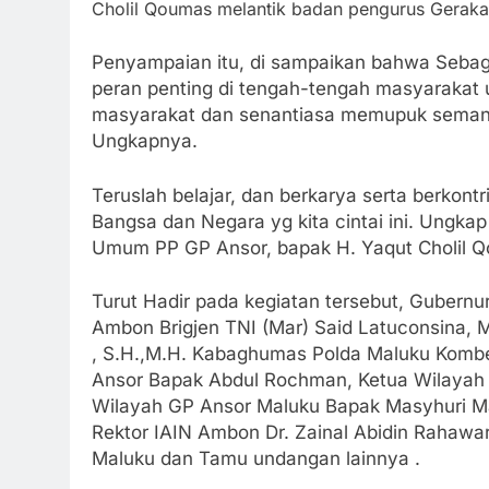
Cholil Qoumas melantik badan pengurus Gerak
Penyampaian itu, di sampaikan bahwa Sebag
peran penting di tengah-tengah masyarakat u
masyarakat dan senantiasa memupuk semangat
Ungkapnya.
Teruslah belajar, dan berkarya serta berkont
Bangsa dan Negara yg kita cintai ini. Ungka
Umum PP GP Ansor, bapak H. Yaqut Cholil 
Turut Hadir pada kegiatan tersebut, Gubernu
Ambon Brigjen TNI (Mar) Said Latuconsina, 
, S.H.,M.H. Kabaghumas Polda Maluku Komb
Ansor Bapak Abdul Rochman, Ketua Wilayah 
Wilayah GP Ansor Maluku Bapak Masyhuri Ma
Rektor IAIN Ambon Dr. Zainal Abidin Rahawar
Maluku dan Tamu undangan lainnya .