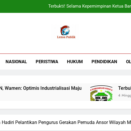
Terbukti! Selama Kepemimpinan Ketua Bar
ORADO Kabupaten Bogor Diben
Sudjatmiko Ajak Masyaraka
UIN Jakarta Lepas 4951 Mahasiswa KKN,
Terbukti! Selama Kepemimpinan Ketua Bar
NASIONAL
PERISTIWA
HUKUM
PENDIDIKAN
O
ORADO Kabupaten Bogor Diben
n: Optimis Industrialisasi Maju
Terbukti! S
4 Minggu Ago
 Hadiri Pelantikan Pengurus Gerakan Pemuda Ansor Wilayah M