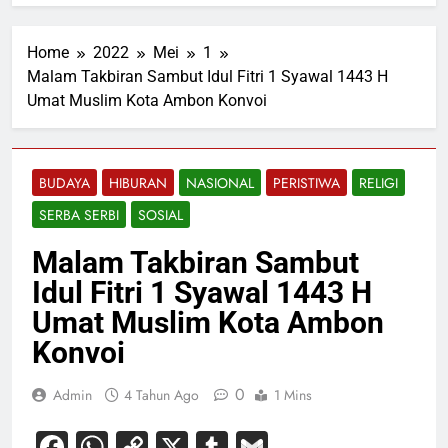
Home
2022
Mei
1
Malam Takbiran Sambut Idul Fitri 1 Syawal 1443 H
Umat Muslim Kota Ambon Konvoi
BUDAYA
HIBURAN
NASIONAL
PERISTIWA
RELIGI
SERBA SERBI
SOSIAL
Malam Takbiran Sambut
Idul Fitri 1 Syawal 1443 H
Umat Muslim Kota Ambon
Konvoi
0
Admin
4 Tahun Ago
1 Mins
Facebook
WhatsApp
Copy
X
Tumblr
Gmail