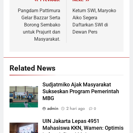
Navigasi
pos
Pangdam Pattimura
Ketum SWI, Maryoko
Gelar Bazzar Serta
Aiko Segera
Borong Sembako
Daftarkan SWI di
untuk Prajurit dan
Dewan Pers
Masyarakat.
Related News
Sudjatmiko Ajak Masyarakat
Sukseskan Program Pemerintah
MBG
admin
2 hari ago
0
UIN Jakarta Lepas 4951
Mahasiswa KKN, Wamen: Optimis