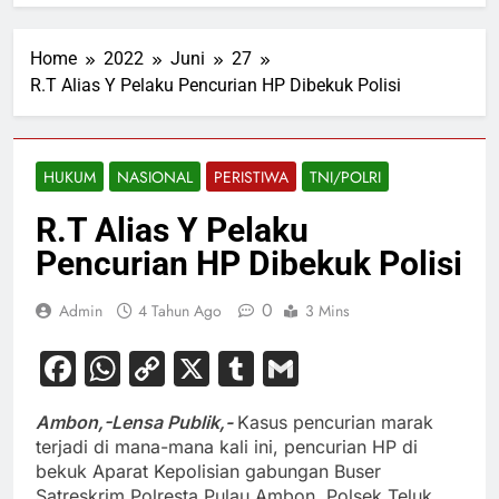
Home
2022
Juni
27
R.T Alias Y Pelaku Pencurian HP Dibekuk Polisi
HUKUM
NASIONAL
PERISTIWA
TNI/POLRI
R.T Alias Y Pelaku
Pencurian HP Dibekuk Polisi
0
Admin
4 Tahun Ago
3 Mins
Facebook
WhatsApp
Copy
X
Tumblr
Gmail
Link
Ambon,-Lensa Publik,-
Kasus pencurian marak
terjadi di mana-mana kali ini, pencurian HP di
bekuk Aparat Kepolisian gabungan Buser
Satreskrim Polresta Pulau Ambon, Polsek Teluk