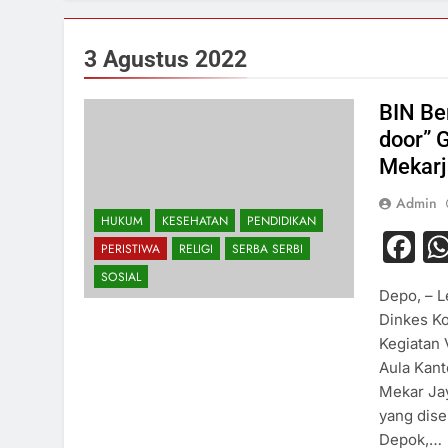
3 Agustus 2022
BIN Be
door” 
Mekarj
Admin
HUKUM
KESEHATAN
PENDIDIKAN
F
PERISTIWA
RELIGI
SERBA SERBI
SOSIAL
Depo, – L
Dinkes Ko
Kegiatan 
Aula Kant
Mekar Ja
yang dise
Depok,…