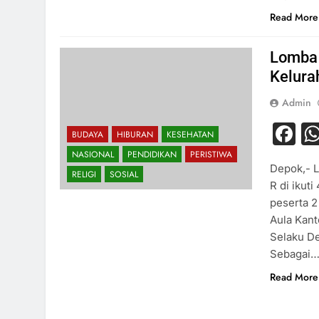
Read More
Lomba 
Kelura
Admin
F
BUDAYA
HIBURAN
KESEHATAN
NASIONAL
PENDIDIKAN
PERISTIWA
Depok,- L
RELIGI
SOSIAL
R di ikut
peserta 2
Aula Kan
Selaku De
Sebagai
Read More