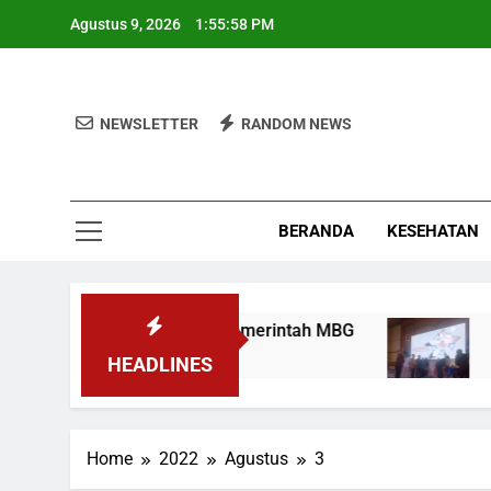
Skip
Agustus 9, 2026
1:55:59 PM
to
content
NEWSLETTER
RANDOM NEWS
BERANDA
KESEHATAN
kat Sukseskan Program Pemerintah MBG
UIN
2 Mi
HEADLINES
Home
2022
Agustus
3