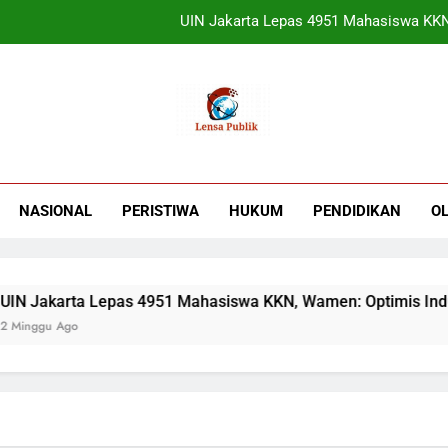
UIN Jakarta Lepas 4951 Mahasiswa KKN,
Terbukti! Selama Kepemimpinan Ketua Bar
ORADO Kabupaten Bogor Diben
Sudjatmiko Ajak Masyaraka
UIN Jakarta Lepas 4951 Mahasiswa KKN,
NASIONAL
PERISTIWA
HUKUM
PENDIDIKAN
O
Terbukti! Selama Kepemimpinan Ketua Bar
ORADO Kabupaten Bogor Diben
 Jakarta Lepas 4951 Mahasiswa KKN, Wamen: Optimis Industri
nggu Ago