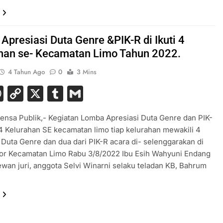
Apresiasi Duta Genre &PIK-R di Ikuti 4
han se- Kecamatan Limo Tahun 2022.
4 Tahun Ago
0
3 Mins
acebook
WhatsApp
Copy
X
Tumblr
Gmail
Link
ensa Publik,- Kegiatan Lomba Apresiasi Duta Genre dan PIK-
i 4 Kelurahan SE kecamatan limo tiap kelurahan mewakili 4
 Duta Genre dan dua dari PIK-R acara di- selenggarakan di
tor Kecamatan Limo Rabu 3/8/2022 Ibu Esih Wahyuni Endang
wan juri, anggota Selvi Winarni selaku teladan KB, Bahrum
…