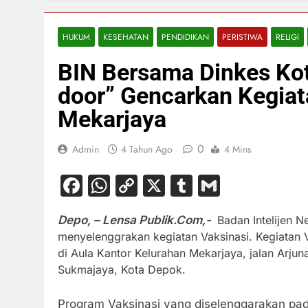
HUKUM
KESEHATAN
PENDIDIKAN
PERISTIWA
RELIGI
BIN Bersama Dinkes Kot
door” Gencarkan Kegiata
Mekarjaya
0
Admin
4 Tahun Ago
4 Mins
Facebook
WhatsApp
Copy
X
Tumblr
Gmail
Link
Depo, – Lensa Publik.Com,-
Badan Intelijen N
menyelenggrakan kegiatan Vaksinasi. Kegiatan 
di Aula Kantor Kelurahan Mekarjaya, jalan Arju
Sukmajaya, Kota Depok.
Program Vaksinasi yang diselenggarakan pad