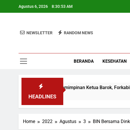
Skip
Agustus 6, 2026
8:30:53 AM
to
content
NEWSLETTER
RANDOM NEWS
BERANDA
KESEHATAN
Terbukti! Selama Kepemimpinan Ketua Barok, Forkabi Kota D
3 Minggu Ago
HEADLINES
Home
2022
Agustus
3
BIN Bersama Dinke