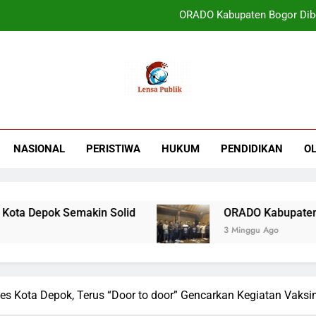
ORADO Kabupaten Bogor Diben
PT Tirta Asasta Depok Kembali Raih Anugrah Tranfo
UIN Jakarta Lepas 4951 Mahasiswa KKN,
Terbukti! Selama Kepemimpinan Ketua Bar
ORADO Kabupaten Bogor Diben
NASIONAL
PERISTIWA
HUKUM
PENDIDIKAN
O
PT Tirta Asasta Depok Kembali Raih Anugrah Tranfo
epok Semakin Solid
ORADO Kabupaten Bogor D
3 Minggu Ago
s Kota Depok, Terus “Door to door” Gencarkan Kegiatan Vaksin