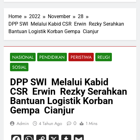
Home
2022
November
28
DPP SWI Melalui Kabid CSR Erwin Rezky Serahkan
Bantuan Logistik Korban Gempa Cianjur
NASIONAL
PENDIDIKAN
PERISTIWA
RELIGI
SOSIAL
DPP SWI Melalui Kabid
CSR Erwin Rezky Serahkan
Bantuan Logistik Korban
Gempa Cianjur
0
Admin
4 Tahun Ago
1 Mins
Facebook
WhatsApp
Copy
X
Tumblr
Gmail