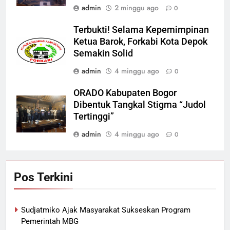
admin
2 minggu ago
0
Terbukti! Selama Kepemimpinan
Ketua Barok, Forkabi Kota Depok
Semakin Solid
admin
4 minggu ago
0
ORADO Kabupaten Bogor
Dibentuk Tangkal Stigma “Judol
Tertinggi”
admin
4 minggu ago
0
Pos Terkini
Sudjatmiko Ajak Masyarakat Sukseskan Program
Pemerintah MBG