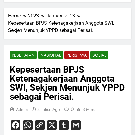
Home
2023
Januari
13
Kepesertaan BPJS Ketenagakerjaan Anggota SWI,
Sekjen Menunjuk YPPD sebagai Perisai.
KESEHATAN
NASIONAL
PERISTIWA
SOSIAL
Kepesertaan BPJS
Ketenagakerjaan Anggota
SWI, Sekjen Menunjuk YPPD
sebagai Perisai.
0
Admin
4 Tahun Ago
3 Mins
Facebook
WhatsApp
Copy
X
Tumblr
Gmail
Link