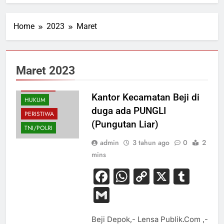
Home
2023
Maret
Maret 2023
BUDAYA
EKONOMI
Kantor Kecamatan Beji di
HUKUM
duga ada PUNGLI
PERISTIWA
(Pungutan Liar)
TNI/POLRI
admin
3 tahun ago
0
2
mins
Facebook
WhatsApp
Copy
X
Tum
Link
Gmail
Beji Depok,- Lensa Publik.Com ,-