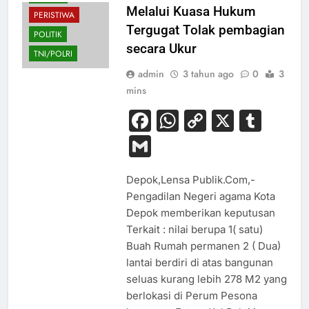
Melalui Kuasa Hukum
PERISTIWA
Tergugat Tolak pembagian
POLITIK
secara Ukur
TNI/POLRI
admin
3 tahun ago
0
3
mins
Facebook
WhatsApp
Copy
X
Tum
Link
Gmail
Depok,Lensa Publik.Com,-
Pengadilan Negeri agama Kota
Depok memberikan keputusan
Terkait : nilai berupa 1( satu)
Buah Rumah permanen 2 ( Dua)
lantai berdiri di atas bangunan
seluas kurang lebih 278 M2 yang
berlokasi di Perum Pesona