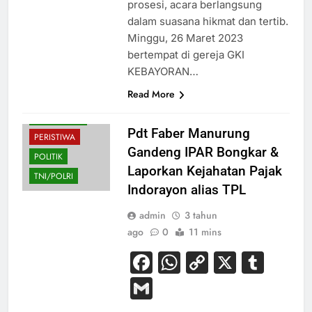
prosesi, acara berlangsung
dalam suasana hikmat dan tertib.
Minggu, 26 Maret 2023
bertempat di gereja GKI
EKONOMI
KEBAYORAN…
HUKUM
Read More
NASIONAL
PENDIDIKAN
Pdt Faber Manurung
PERISTIWA
Gandeng IPAR Bongkar &
POLITIK
Laporkan Kejahatan Pajak
TNI/POLRI
Indorayon alias TPL
admin
3 tahun
ago
0
11 mins
Facebook
WhatsApp
Copy
X
Tum
Link
Gmail