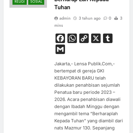
RELIGI
SOSIAL
Tuhan
admin
3 tahun ago
0
3
mins
Facebook
WhatsApp
Copy
X
Tum
Link
Gmail
Jakarta,- Lensa Publik.Com,-
bertempat di gereja GKI
KEBAYORAN BARU telah
dilakukan penahbisan sejumlah
Penatua baru periode 2023 –
2026. Acara penahbisan diawali
dengan Ibadah Minggu dengan
mengambil tema “Berharaplah
Kepada Tuhan” yang diambil dari
nats Mazmur 130. Sepanjang