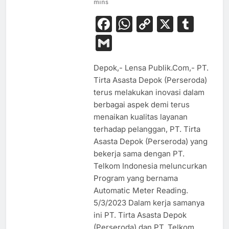
mins
Facebook
WhatsApp
Copy
X
Tum
Link
Gmail
Depok,- Lensa Publik.Com,- PT.
Tirta Asasta Depok (Perseroda)
terus melakukan inovasi dalam
berbagai aspek demi terus
menaikan kualitas layanan
terhadap pelanggan, PT. Tirta
Asasta Depok (Perseroda) yang
bekerja sama dengan PT.
Telkom Indonesia meluncurkan
Program yang bernama
Automatic Meter Reading.
5/3/2023 Dalam kerja samanya
ini PT. Tirta Asasta Depok
(Perseroda) dan PT. Telkom