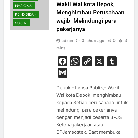
Wakil Walikota Depok,
NASIONAL
Menghimbau Perusahaan
PENDIDIKAN
wajib Melindungi para
SOSIAL
pekerjanya
admin
3 tahun ago
0
3
mins
Facebook
WhatsApp
Copy
X
Tum
Link
Gmail
Depok,- Lensa Publik,- Wakil
Walikota Depok, menghimbau
kepada Setiap perusahaan untuk
melindungi para pekerjanya
dengan menjadi peserta BPJS
Ketenagakerjaan atau
BPJamsostek. Saat membuka