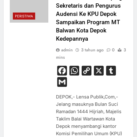
Sekretaris dan Pengurus
Audensi Ke KPU Depok
PERISTIWA
Sampaikan Program MT
Balwan Kota Depok
Kedepannya
admin
3 tahun ago
0
3
mins
Facebook
WhatsApp
Copy
X
Tum
Link
Gmail
DEPOK,- Lensa Publik,Com,-
Jelang masuknya Bulan Suci
Ramadan 1444 Hijriah, Majelis
Taklim Balai Wartawan Kota
Depok menyambangi kantor
Komisi Pemilihan Umum (KPU)