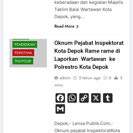
keberadaan dan kegiatan Majelis
Taklim Balai Wartawan Kota
Depok, yang…
Read More
HUKUM
Oknum Pejabat Inspektorat
PENDIDIKAN
Kota Depok Rame rame di
PERISTIWA
Laporkan Wartawan ke
TNI/POLRI
Polrestro Kota Depok
admin
3 tahun ago
0
3
mins
Facebook
WhatsApp
Copy
X
Tum
Link
Gmail
Depok,- Lensa Publik.Com,-
Oknum pejabat InspektoratKota