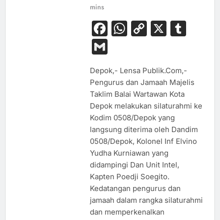
mins
Facebook
WhatsApp
Copy
X
Tum
Link
Gmail
Depok,- Lensa Publik.Com,-
Pengurus dan Jamaah Majelis
Taklim Balai Wartawan Kota
Depok melakukan silaturahmi ke
Kodim 0508/Depok yang
langsung diterima oleh Dandim
0508/Depok, Kolonel Inf Elvino
Yudha Kurniawan yang
didampingi Dan Unit Intel,
Kapten Poedji Soegito.
Kedatangan pengurus dan
jamaah dalam rangka silaturahmi
dan memperkenalkan