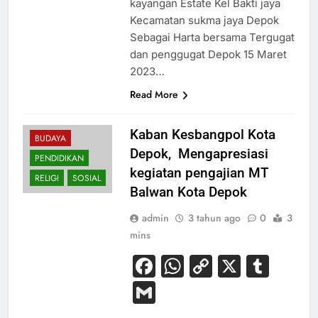
kayangan Estate Kel Bakti jaya
Kecamatan sukma jaya Depok
Sebagai Harta bersama Tergugat
dan penggugat Depok 15 Maret
2023…
Read More
Kaban Kesbangpol Kota
BUDAYA
Depok, Mengapresiasi
PENDIDIKAN
kegiatan pengajian MT
RELIGI
SOSIAL
Balwan Kota Depok
admin
3 tahun ago
0
3
mins
Facebook
WhatsApp
Copy
X
Tum
Link
Gmail