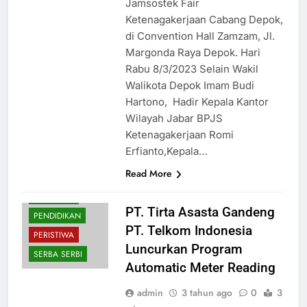
Jamsostek Fair
Ketenagakerjaan Cabang Depok,
di Convention Hall Zamzam, Jl.
Margonda Raya Depok. Hari
Rabu 8/3/2023 Selain Wakil
Walikota Depok Imam Budi
Hartono, Hadir Kepala Kantor
Wilayah Jabar BPJS
Ketenagakerjaan Romi
Erfianto,Kepala…
EKONOMI
Read More
KESEHATAN
NASIONAL
PT. Tirta Asasta Gandeng
PENDIDIKAN
PT. Telkom Indonesia
PERISTIWA
Luncurkan Program
SERBA SERBI
Automatic Meter Reading
admin
3 tahun ago
0
3