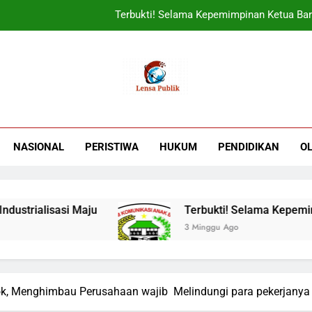
Terbukti! Selama Kepemimpinan Ketua Bar
ORADO Kabupaten Bogor Diben
Sudjatmiko Ajak Masyaraka
UIN Jakarta Lepas 4951 Mahasiswa KKN,
Terbukti! Selama Kepemimpinan Ketua Bar
NASIONAL
PERISTIWA
HUKUM
PENDIDIKAN
O
ORADO Kabupaten Bogor Diben
alisasi Maju
Terbukti! Selama Kepemimpinan
3 Minggu Ago
ok, Menghimbau Perusahaan wajib Melindungi para pekerjanya