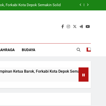
ok, Forkabi Kota Depok Semakin Solid
tuk Tangkal Stigma “Judol Tertinggi”
t Sukseskan Program Pemerintah MBG
 Wamen: Optimis Industrialisasi Maju
ok, Forkabi Kota Depok Semakin Solid
LAHRAGA
BUDAYA
tuk Tangkal Stigma “Judol Tertinggi”
 Ketua Barok, Forkabi Kota Depok Semakin Solid