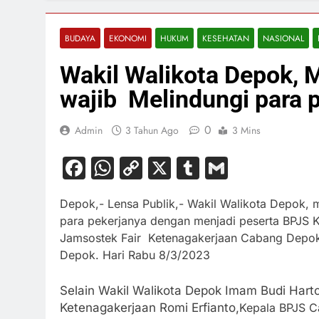
BUDAYA
EKONOMI
HUKUM
KESEHATAN
NASIONAL
Wakil Walikota Depok,
wajib Melindungi para 
0
Admin
3 Tahun Ago
3 Mins
Facebook
WhatsApp
Copy
X
Tumblr
Gmail
Link
Depok,- Lensa Publik,- Wakil Walikota Depok,
para pekerjanya dengan menjadi peserta BPJS 
Jamsostek Fair Ketenagakerjaan Cabang Depok
Depok. Hari Rabu 8/3/2023
Selain Wakil Walikota Depok Imam Budi Hart
Ketenagakerjaan Romi Erfianto,
Kepala BPJS C