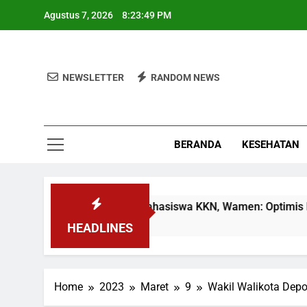
Skip
Agustus 7, 2026
8:23:49 PM
to
content
NEWSLETTER
RANDOM NEWS
BERANDA
KESEHATAN
 Jakarta Lepas 4951 Mahasiswa KKN, Wamen: Optimis Industri
inggu Ago
HEADLINES
Home
2023
Maret
9
Wakil Walikota Dep