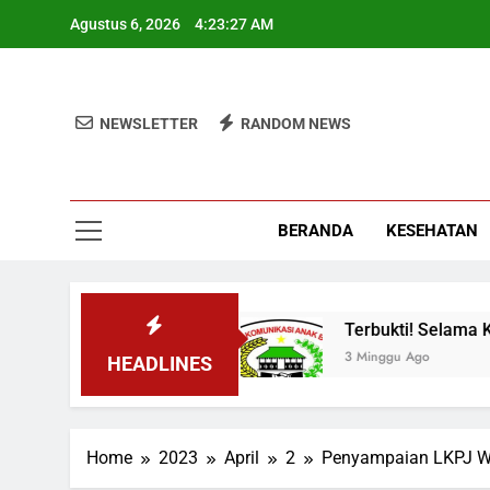
Skip
Agustus 6, 2026
4:23:27 AM
to
content
NEWSLETTER
RANDOM NEWS
BERANDA
KESEHATAN
dustrialisasi Maju
Terbukti! Selama Kepemim
3 Minggu Ago
HEADLINES
Home
2023
April
2
Penyampaian LKPJ Wa