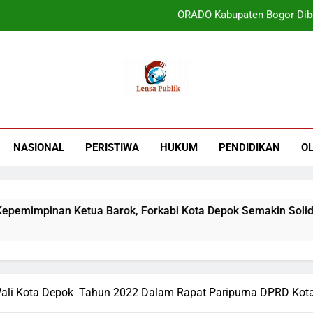
ORADO Kabupaten Bogor Diben
PT Tirta Asasta Depok Kembali Raih Anugrah Tranfo
UIN Jakarta Lepas 4951 Mahasiswa KKN,
Terbukti! Selama Kepemimpinan Ketua Bar
ORADO Kabupaten Bogor Diben
NASIONAL
PERISTIWA
HUKUM
PENDIDIKAN
O
PT Tirta Asasta Depok Kembali Raih Anugrah Tranfo
pinan Ketua Barok, Forkabi Kota Depok Semakin Solid
li Kota Depok Tahun 2022 Dalam Rapat Paripurna DPRD Kot