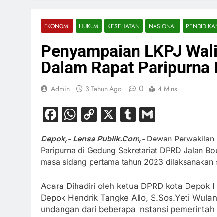
EKONOMI
HUKUM
KESEHATAN
NASIONAL
PENDIDIKA
Penyampaian LKPJ Wali
Dalam Rapat Paripurna
0
Admin
3 Tahun Ago
4 Mins
Facebook
WhatsApp
Copy
X
Tumblr
Gmail
Link
Depok,- Lensa Publik.Com,-
Dewan Perwakilan 
Paripurna di Gedung Sekretariat DPRD Jalan B
masa sidang pertama tahun 2023 dilaksanakan se
Acara Dihadiri oleh ketua DPRD kota Depok 
Depok Hendrik Tangke Allo, S.Sos.Yeti Wuland
undangan dari beberapa instansi pemerintah 