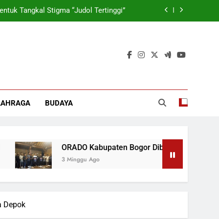
tuk Tangkal Stigma “Judol Tertinggi”
rmasi Korporasi Dan Tata Kelola BUMD
 Wamen: Optimis Industrialisasi Maju
ok, Forkabi Kota Depok Semakin Solid
tuk Tangkal Stigma “Judol Tertinggi”
LAHRAGA
BUDAYA
rmasi Korporasi Dan Tata Kelola BUMD
ORADO Kabupaten Bogor Dibentuk Tangkal Stigma “J
3 Minggu Ago
a Depok