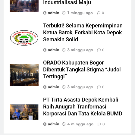
Industrialisasi Maju
admin
1 minggu ago
0
Terbukti! Selama Kepemimpinan
Ketua Barok, Forkabi Kota Depok
Semakin Solid
admin
3 minggu ago
0
ORADO Kabupaten Bogor
Dibentuk Tangkal Stigma “Judol
Tertinggi”
admin
3 minggu ago
0
PT Tirta Asasta Depok Kembali
Raih Anugrah Tranformasi
Korporasi Dan Tata Kelola BUMD
admin
4 minggu ago
0