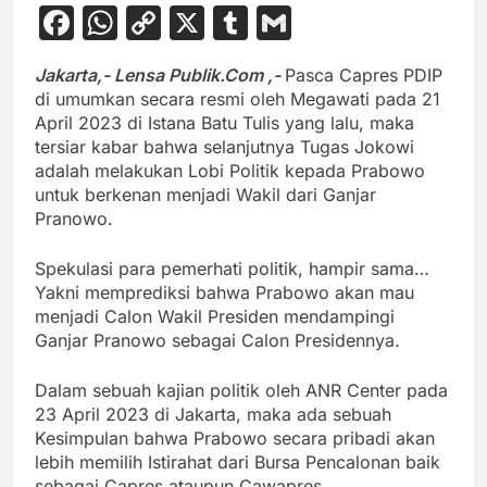
Facebook
WhatsApp
Copy
X
Tumblr
Gmail
Link
Jakarta,- Lensa Publik.Com ,-
Pasca Capres PDIP
di umumkan secara resmi oleh Megawati pada 21
April 2023 di Istana Batu Tulis yang lalu, maka
tersiar kabar bahwa selanjutnya Tugas Jokowi
adalah melakukan Lobi Politik kepada Prabowo
untuk berkenan menjadi Wakil dari Ganjar
Pranowo.
Spekulasi para pemerhati politik, hampir sama…
Yakni memprediksi bahwa Prabowo akan mau
menjadi Calon Wakil Presiden mendampingi
Ganjar Pranowo sebagai Calon Presidennya.
Dalam sebuah kajian politik oleh ANR Center pada
23 April 2023 di Jakarta, maka ada sebuah
Kesimpulan bahwa Prabowo secara pribadi akan
lebih memilih Istirahat dari Bursa Pencalonan baik
sebagai Capres ataupun Cawapres.