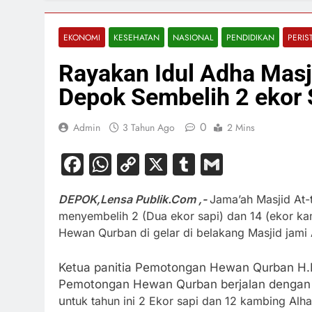
EKONOMI
KESEHATAN
NASIONAL
PENDIDIKAN
PERIS
Rayakan Idul Adha Masj
Depok Sembelih 2 ekor
0
Admin
3 Tahun Ago
2 Mins
Facebook
WhatsApp
Copy
X
Tumblr
Gmail
Link
DEPOK,Lensa Publik.Com ,-
Jama’ah Masjid A
menyembelih 2 (Dua ekor sapi) dan 14 (ekor kam
Hewan Qurban di gelar di belakang Masjid jam
Ketua panitia Pemotongan Hewan Qurban H.M
Pemotongan Hewan Qurban berjalan dengan l
u
ntuk tahun ini 2 Ekor sapi dan 12 kambing Al