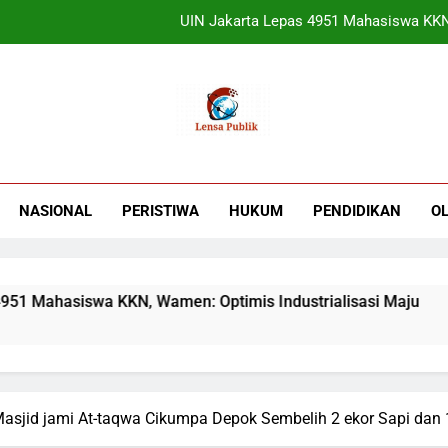
Terbukti! Selama Kepemimpinan Ketua Bar
ORADO Kabupaten Bogor Diben
Sudjatmiko Ajak Masyaraka
UIN Jakarta Lepas 4951 Mahasiswa KKN,
Terbukti! Selama Kepemimpinan Ketua Bar
NASIONAL
PERISTIWA
HUKUM
PENDIDIKAN
O
ORADO Kabupaten Bogor Diben
ahasiswa KKN, Wamen: Optimis Industrialisasi Maju
Masjid jami At-taqwa Cikumpa Depok Sembelih 2 ekor Sapi dan