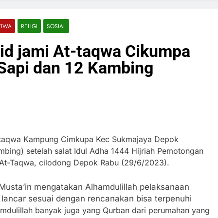
TIWA
RELIGI
SOSIAL
id jami At-taqwa Cikumpa
 Sapi dan 12 Kambing
t-taqwa Kampung Cimkupa Kec Sukmajaya Depok
bing) setelah salat Idul Adha 1444 Hijriah Pemotongan
i At-Taqwa, cilodong Depok Rabu (29/6/2023).
usta’in mengatakan Alhamdulillah pelaksanaan
ancar sesuai dengan rencanakan bisa terpenuhi
hamdulillah banyak juga yang Qurban dari perumahan yang