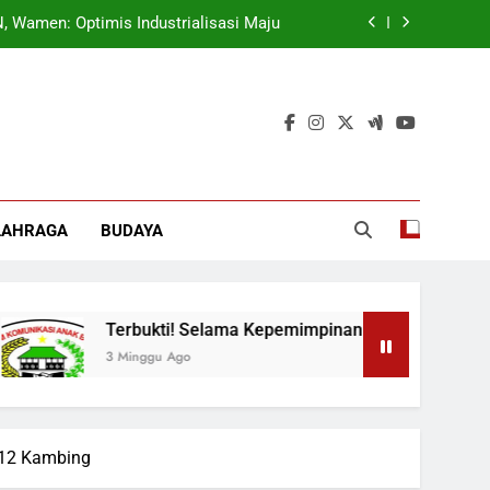
ok, Forkabi Kota Depok Semakin Solid
tuk Tangkal Stigma “Judol Tertinggi”
t Sukseskan Program Pemerintah MBG
 Wamen: Optimis Industrialisasi Maju
ok, Forkabi Kota Depok Semakin Solid
LAHRAGA
BUDAYA
tuk Tangkal Stigma “Judol Tertinggi”
Terbukti! Selama Kepemimpinan Ketua Barok, Forkabi
3 Minggu Ago
 12 Kambing