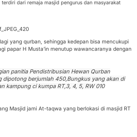
 terdiri dari remaja masjid pengurus dan masyarakat
if_JPEG_420
agi yang qurban, sehingga kedepan bisa mencukupi
lagi papar H Musta’in menutup wawancaranya dengan
ian panitia Pendistribusian Hewan Qurban
 dipotong berjumlah 450,Bungkus yang akan di
an kampung ci kumpa RT,3, 4, 5, RW 010
ng Masjid jami At-taqwa yang berlokasi di masjid RT