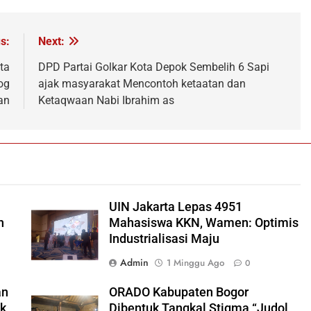
s:
Next:
ta
DPD Partai Golkar Kota Depok Sembelih 6 Sapi
og
ajak masyarakat Mencontoh ketaatan dan
an
Ketaqwaan Nabi Ibrahim as
UIN Jakarta Lepas 4951
h
Mahasiswa KKN, Wamen: Optimis
Industrialisasi Maju
Admin
1 Minggu Ago
0
an
ORADO Kabupaten Bogor
ok
Dibentuk Tangkal Stigma “Judol