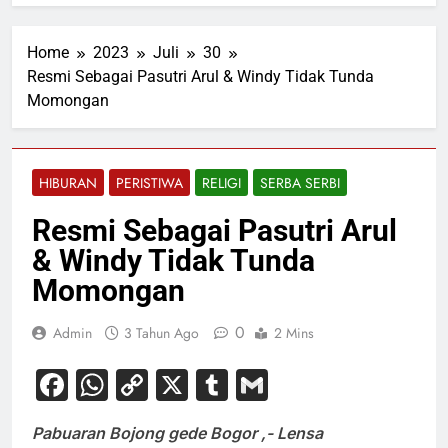
Home
2023
Juli
30
Resmi Sebagai Pasutri Arul & Windy Tidak Tunda
Momongan
HIBURAN
PERISTIWA
RELIGI
SERBA SERBI
Resmi Sebagai Pasutri Arul
& Windy Tidak Tunda
Momongan
0
Admin
3 Tahun Ago
2 Mins
Facebook
WhatsApp
Copy
X
Tumblr
Gmail
Link
Pabuaran Bojong gede Bogor ,- Lensa