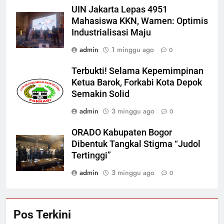
UIN Jakarta Lepas 4951
Mahasiswa KKN, Wamen: Optimis
Industrialisasi Maju
admin
1 minggu ago
0
Terbukti! Selama Kepemimpinan
Ketua Barok, Forkabi Kota Depok
Semakin Solid
admin
3 minggu ago
0
ORADO Kabupaten Bogor
Dibentuk Tangkal Stigma “Judol
Tertinggi”
admin
3 minggu ago
0
Pos Terkini