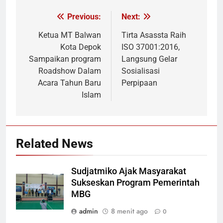
Previous:
Next:
Navigasi
pos
Ketua MT Balwan
Tirta Asassta Raih
Kota Depok
ISO 37001:2016,
Sampaikan program
Langsung Gelar
Roadshow Dalam
Sosialisasi
Acara Tahun Baru
Perpipaan
Islam
Related News
Sudjatmiko Ajak Masyarakat
Sukseskan Program Pemerintah
MBG
admin
8 menit ago
0