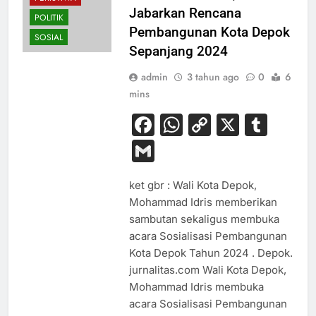
Jabarkan Rencana
POLITIK
Pembangunan Kota Depok
SOSIAL
Sepanjang 2024
admin
3 tahun ago
0
6
mins
Facebook
WhatsApp
Copy
X
Tum
Link
Gmail
ket gbr : Wali Kota Depok,
Mohammad Idris memberikan
sambutan sekaligus membuka
acara Sosialisasi Pembangunan
Kota Depok Tahun 2024 . Depok.
jurnalitas.com Wali Kota Depok,
Mohammad Idris membuka
acara Sosialisasi Pembangunan