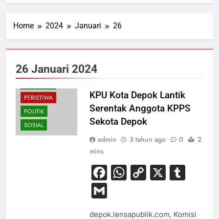
Home
2024
Januari
26
26 Januari 2024
HUKUM
NASIONAL
KPU Kota Depok Lantik
PERISTIWA
Serentak Anggota KPPS
POLITIK
Sekota Depok
SOSIAL
admin
3 tahun ago
0
2
mins
Facebook
WhatsApp
Copy
X
Tum
Link
Gmail
depok.lensapublik.com, Komisi