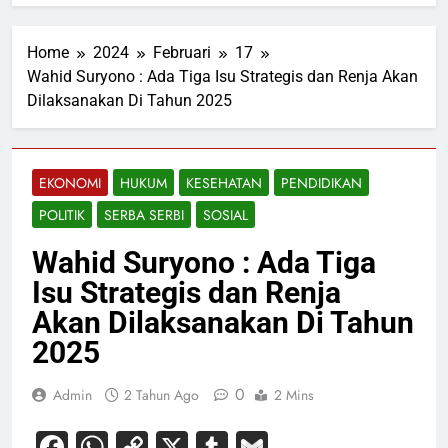
Home
2024
Februari
17
Wahid Suryono : Ada Tiga Isu Strategis dan Renja Akan
Dilaksanakan Di Tahun 2025
EKONOMI
HUKUM
KESEHATAN
PENDIDIKAN
POLITIK
SERBA SERBI
SOSIAL
Wahid Suryono : Ada Tiga
Isu Strategis dan Renja
Akan Dilaksanakan Di Tahun
2025
0
Admin
2 Tahun Ago
2 Mins
Facebook
WhatsApp
Copy
X
Tumblr
Gmail