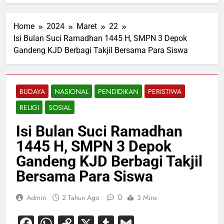
Home
2024
Maret
22
Isi Bulan Suci Ramadhan 1445 H, SMPN 3 Depok
Gandeng KJD Berbagi Takjil Bersama Para Siswa
BUDAYA
NASIONAL
PENDIDIKAN
PERISTIWA
RELIGI
SOSIAL
Isi Bulan Suci Ramadhan
1445 H, SMPN 3 Depok
Gandeng KJD Berbagi Takjil
Bersama Para Siswa
0
Admin
2 Tahun Ago
3 Mins
Facebook
WhatsApp
Copy
X
Tumblr
Gmail