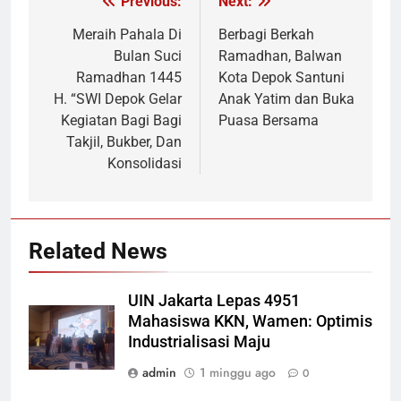
Previous:
Next:
Navigasi
pos
Meraih Pahala Di
Berbagi Berkah
Bulan Suci
Ramadhan, Balwan
Ramadhan 1445
Kota Depok Santuni
H. “SWI Depok Gelar
Anak Yatim dan Buka
Kegiatan Bagi Bagi
Puasa Bersama
Takjil, Bukber, Dan
Konsolidasi
Related News
UIN Jakarta Lepas 4951
Mahasiswa KKN, Wamen: Optimis
Industrialisasi Maju
admin
1 minggu ago
0