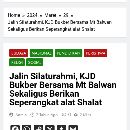
Home
2024
Maret
29
Jalin Silaturahmi, KJD Bukber Bersama Mt Balwan
Sekaligus Berikan Seperangkat alat Shalat
BUDAYA
NASIONAL
PENDIDIKAN
PERISTIWA
RELIGI
SOSIAL
Jalin Silaturahmi, KJD
Bukber Bersama Mt Balwan
Sekaligus Berikan
Seperangkat alat Shalat
0
Admin
2 Tahun Ago
2 Mins
Facebook
WhatsApp
Copy
X
Tumblr
Gmail