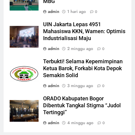
MBG
admin
1 hari ago
0
UIN Jakarta Lepas 4951
Mahasiswa KKN, Wamen: Optimis
Industrialisasi Maju
admin
2 minggu ago
0
Terbukti! Selama Kepemimpinan
Ketua Barok, Forkabi Kota Depok
Semakin Solid
admin
3 minggu ago
0
ORADO Kabupaten Bogor
Dibentuk Tangkal Stigma “Judol
Tertinggi”
admin
4 minggu ago
0