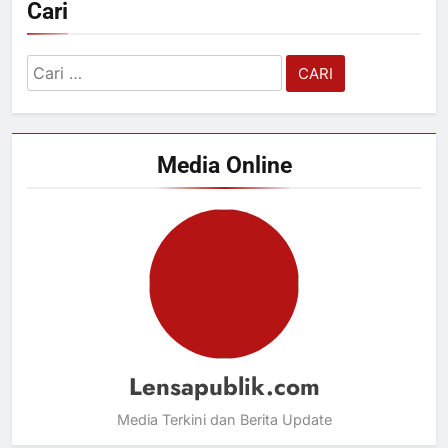
Cari
Cari
untuk:
Media Online
Lensapublik.com
Media Terkini dan Berita Update