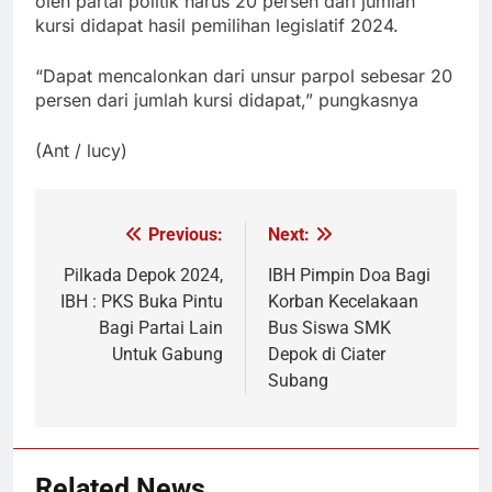
oleh partai politik harus 20 persen dari jumlah
kursi didapat hasil pemilihan legislatif 2024.
“Dapat mencalonkan dari unsur parpol sebesar 20
persen dari jumlah kursi didapat,” pungkasnya
(Ant / lucy)
Previous:
Next:
Navigasi
pos
Pilkada Depok 2024,
IBH Pimpin Doa Bagi
IBH : PKS Buka Pintu
Korban Kecelakaan
Bagi Partai Lain
Bus Siswa SMK
Untuk Gabung
Depok di Ciater
Subang
Related News