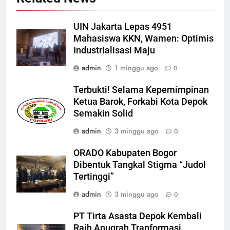
UIN Jakarta Lepas 4951
Mahasiswa KKN, Wamen: Optimis
Industrialisasi Maju
admin
1 minggu ago
0
Terbukti! Selama Kepemimpinan
Ketua Barok, Forkabi Kota Depok
Semakin Solid
admin
3 minggu ago
0
ORADO Kabupaten Bogor
Dibentuk Tangkal Stigma “Judol
Tertinggi”
admin
3 minggu ago
0
PT Tirta Asasta Depok Kembali
Raih Anugrah Tranformasi